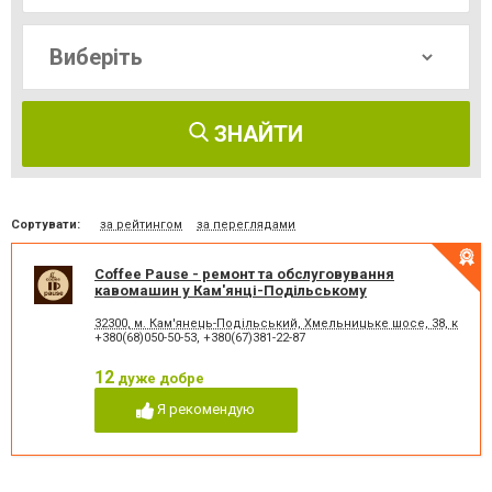
ЗНАЙТИ
Сортувати:
за рейтингом
за переглядами
Coffee Pause - ремонт та обслуговування
кавомашин у Кам'янці-Подільському
32300, м. Кам'янець-Подільський, Хмельницьке шосе, 38, кав'яр
+380(68)050-50-53
,
+380(67)381-22-87
12
дуже добре
Я рекомендую