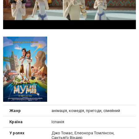
Жанр
анімація, комедія, пригоди, сімейний
Країна
Іспанія
У ролях
Джо Томас, Елеонора Томлінсон,
Сантьяґо Віндер