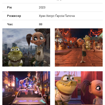
Рік
2023
Режисер
Хуан Хесус Ґарсіа Ґалоча
Час
88