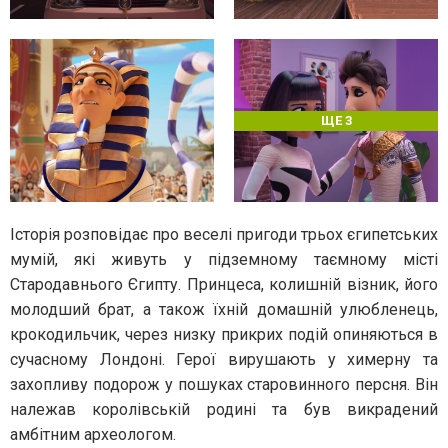
ЩЕ 3
Історія розповідає про веселі пригоди трьох єгипетських
мумій, які живуть у підземному таємному місті
Стародавнього Єгипту. Принцеса, колишній візник, його
молодший брат, а також їхній домашній улюбленець,
крокодильчик, через низку прикрих подій опиняються в
сучасному Лондоні. Герої вирушають у химерну та
захопливу подорож у пошуках старовинного персня. Він
належав королівській родині та був викрадений
амбітним археологом.