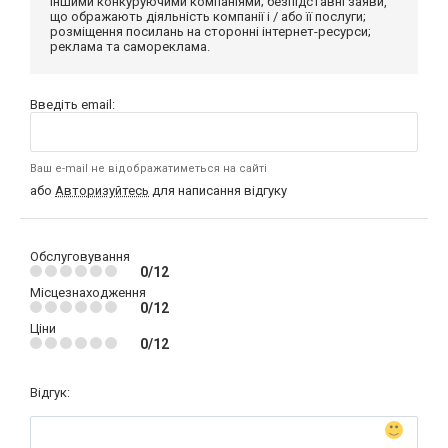
іншими конкуруючими компаніями; безпідставні заяви,
що ображають діяльність компанії і / або її послуги;
розміщення посилань на сторонні інтернет-ресурси;
реклама та самореклама.
Введіть email:
Ваш e-mail не відображатиметься на сайті
або
Авторизуйтесь
для написання відгуку
Обслуговування
0/12
Місцезнаходження
0/12
Ціни
0/12
Відгук: