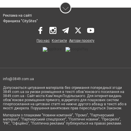
Реклама на сайті
Франшиза "CitySites"
Про нас
Контакти
Автори проєкту
info@3849.com.ua
Допускається цитування матеріалів без отримання попередньої згоди
3849.com.ua за умови розміщення в тексті обов'язкового посилання на
3849.com.ua - Сайт міста Кам'янця-Подільського. Для інтернет-видань
обов'язкове розміщення прямого, відкритого для пошукових систем
гіперпосилання на цитовані статті не нижче другого абзацу в тексті або в
якості джерела. Порушення виняткових прав переслідується Законом.
Матеріали з плашками "Новини компаній", "Промо", "Партнерський
матеріал", "Партнерський спецпроєкт", "Політичні новини", "Пресреліз",
"PR", "Офіційно", "Політична реклама" публікуються на правах реклами.