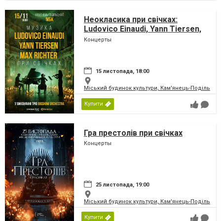
Неокласика при свічках:
Ludovico Einaudi, Yann Tiersen,
Max Richter
Концерты
15 листопада, 18:00
Міський будинок культури, Кам'янець-Подільськ
Купити
Гра престолів при свічках
Концерты
25 листопада, 19:00
Міський будинок культури, Кам'янець-Подільськ
Купити