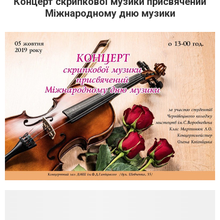
Концерт скрипкової музики присвячений
Міжнародному дню музики