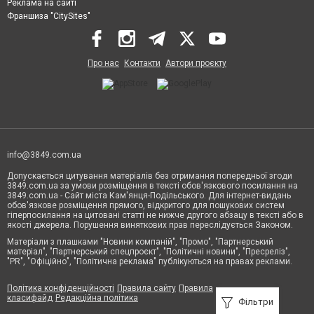
Реклама на сайті
Франшиза "CitySites"
Про нас
Контакти
Автори проєкту
info@3849.com.ua
Допускається цитування матеріалів без отримання попередньої згоди
3849.com.ua за умови розміщення в тексті обов'язкового посилання на
3849.com.ua - Сайт міста Кам'янця-Подільського. Для інтернет-видань
обов'язкове розміщення прямого, відкритого для пошукових систем
гіперпосилання на цитовані статті не нижче другого абзацу в тексті або в
якості джерела. Порушення виняткових прав переслідується Законом.
Матеріали з плашками "Новини компаній", "Промо", "Партнерський
матеріал", "Партнерський спецпроєкт", "Політичні новини", "Пресреліз",
"PR", "Офіційно", "Політична реклама" публікуються на правах реклами.
Політика конфіденційності
Правила сайту
Правила
класифайд
Редакційна політика
Фільтри