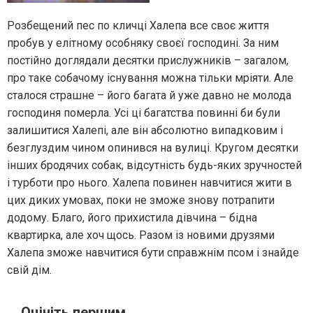
Розбещений пес по кличці Халепа все своє життя
пробув у елітному особняку своєї господині. За ним
постійно доглядали десятки прислужників – загалом,
про таке собачому існування можна тільки мріяти. Але
сталося страшне – його багата й уже давно не молода
господиня померла. Усі ці багатства повинні би були
залишитися Халепі, але він абсолютно випадковим і
безглуздим чином опинився на вулиці. Кругом десятки
інших бродячих собак, відсутність будь-яких зручностей
і турботи про нього. Халепа повинен навчитися жити в
цих диких умовах, поки не зможе знову потрапити
додому. Благо, його прихистила дівчина – бідна
квартирка, але хоч щось. Разом із новими друзями
Халепа зможе навчитися бути справжнім псом і знайде
свій дім.
Оцініть першим