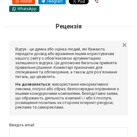
Reddit
Telegram
Viber
WhatsApp
Рецензія
Відгук - це думка або оцінка людей, які бажають
передати досвід або враження іншим користувачам
нашого сайту з обов'язковою аргументацією
залишеного відгука. Це допоможе багатьом прийняти
правильне рішення. Коментарі призначені для
спілкування та обговорення, а також для роз'яснення
питань, що цікавлять.
Не дозволяється:
використання ненормативної
лексики, погроз або образ; безпосереднє порівняння з
іншими конкуруючими компаніями; безпідставні заяви,
що ображають діяльність компанії і / або її послуги;
розміщення посилань на сторонні інтернет-ресурси;
реклама та самореклама.
Введіть email: