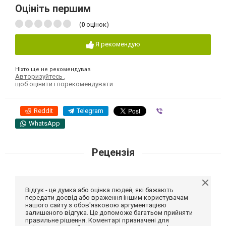
Оцініть першим
(
0
оцінок)
Я рекомендую
Ніхто ще не рекомендував
Авторизуйтесь
,
щоб оцінити і порекомендувати
Reddit
Telegram
Viber
WhatsApp
Рецензія
Відгук - це думка або оцінка людей, які бажають
передати досвід або враження іншим користувачам
нашого сайту з обов'язковою аргументацією
залишеного відгука. Це допоможе багатьом прийняти
правильне рішення. Коментарі призначені для