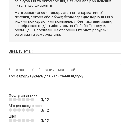
спілкування та обговорення, а також для роз'яснення
питань, що цікавлять.
Не дозволяється:
використання ненормативної
лексики, погроз або образ; безпосереднє порівняння з
іншими конкуруючими компаніями; безпідставні заяви,
що ображають діяльність компанії і / або її послуги;
розміщення посилань на сторонні інтернет-ресурси;
реклама та самореклама.
Введіть email:
Ваш e-mail не відображатиметься на сайті
або
Авторизуйтесь
для написання відгуку
Обслуговування
0/12
Місцезнаходження
0/12
Ціни
0/12