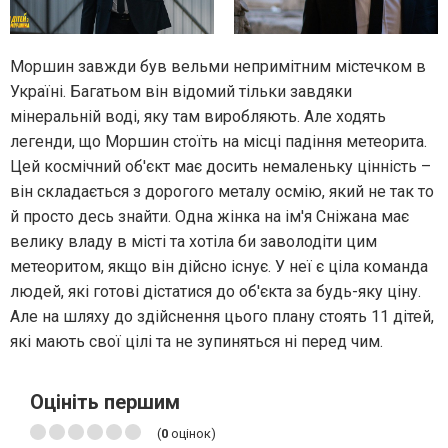
Моршин завжди був вельми непримітним містечком в
Україні. Багатьом він відомий тільки завдяки
мінеральній воді, яку там виробляють. Але ходять
легенди, що Моршин стоїть на місці падіння метеорита.
Цей космічний об'єкт має досить немаленьку цінність –
він складається з дорогого металу осмію, який не так то
й просто десь знайти. Одна жінка на ім'я Сніжана має
велику владу в місті та хотіла би заволодіти цим
метеоритом, якщо він дійсно існує. У неї є ціла команда
людей, які готові дістатися до об'єкта за будь-яку ціну.
Але на шляху до здійснення цього плану стоять 11 дітей,
які мають свої цілі та не зупиняться ні перед чим.
Оцініть першим
(
0
оцінок)