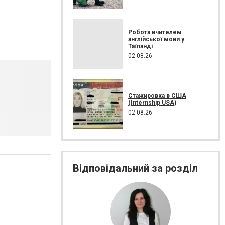
Робота вчителем
англійської мови у
Таїланді
02.08.26
Стажировка в США
(Internship USA)
02.08.26
Відповідальний за розділ