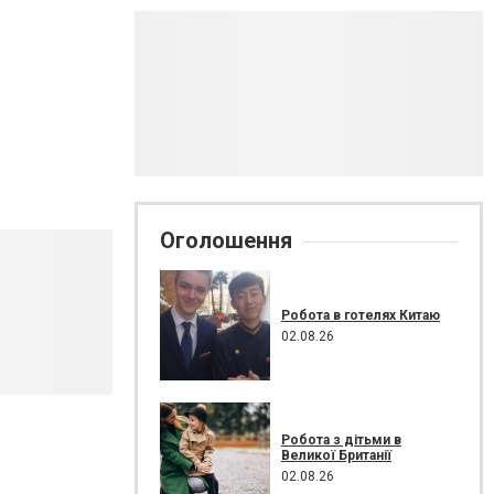
Оголошення
Робота в готелях Китаю
02.08.26
Робота з дітьми в
Великої Британії
02.08.26