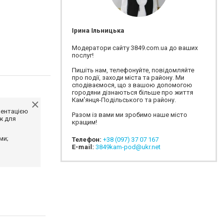
Ірина Ільницька
Модератори сайту 3849.com.ua до ваших
послуг!
Пишіть нам, телефонуйте, повідомляйте
про події, заходи міста та району. Ми
сподіваємося, що з вашою допомогою
городяни дізнаються більше про життя
Кам'янця-Подільського та району.
ментацією
Разом із вами ми зробимо наше місто
ж для
кращим!
ми;
Телефон:
+38 (097) 37 07 167
E-mail:
3849kam-pod@ukr.net