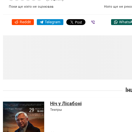
Ніхто ще не рек
Поки ще ніхто не оцінював
Reddit
Telegram
Viber
Whats
Ін
Ніч у Лісабоні
Театры