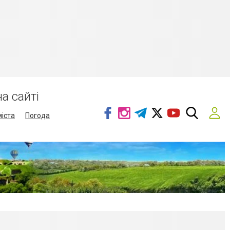
а сайті
міста
Погода