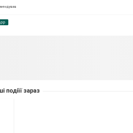
омендував
App
ші подіїї зараз