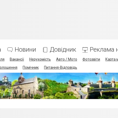
а
Новини
Довідник
Реклама н
лля
Вакансії
Нерухомість
Авто / Мото
Фотозвіти
Карта 
олошення
Помічник
Питання-Відповідь