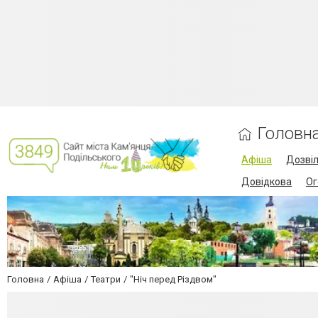
Головн
Афіша
Дозві
Довідкова
Ог
Головна
Афіша
Театри
"Ніч перед Різдвом"