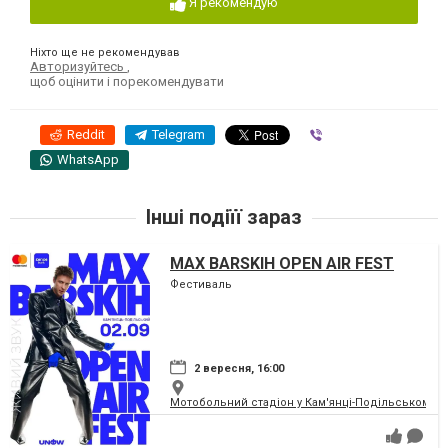
Я рекомендую
Ніхто ще не рекомендував
Авторизуйтесь
,
щоб оцінити і порекомендувати
Reddit
Telegram
Viber
WhatsApp
Інші подіїї зараз
MAX BARSKIH OPEN AIR FEST
Фестиваль
2 вересня, 16:00
Мотобольний стадіон у Кам'янці-Подільському