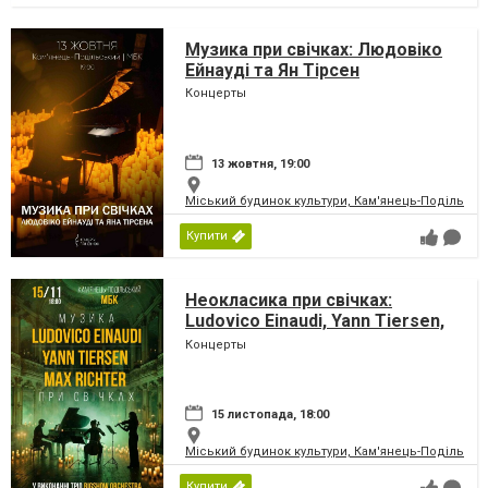
Музика при свічках: Людовіко
Ейнауді та Ян Тірсен
Концерты
13 жовтня, 19:00
Міський будинок культури, Кам'янець-Подільськ
Купити
Неокласика при свічках:
Ludovico Einaudi, Yann Tiersen,
Max Richter
Концерты
15 листопада, 18:00
Міський будинок культури, Кам'янець-Подільськ
Купити