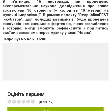
В п'ятницю, 16 листопада, ми проведемо
експерементальне наукове дослідження про вплив
архітектури 16 сторіччя (+ колодязь 40 метрів) на
музичні імпровізації. В рамках проекту "RespublicaFEST
Інкубатор", для молодих музикантів, буде проведена
екскурсія кам'янецькою фортецею, після заглиблення
в історію, митці зможуть рефлекснути і поділитись
своїми враженями через музику у вежі "Чорна".
Запрошуємо всіх, 16:00.
Оцініть першим
(
0
оцінок)