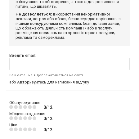
спілкування та обговорення, а також для роз'яснення
питань, що цікавлять.
Не дозволяється:
використання ненормативної
лексики, погроз або образ; безпосереднє порівняння з
іншими конкуруючими компаніями; безпідставні заяви,
що ображають діяльність компанії і / або її послуги;
розміщення посилань на сторонні інтернет-ресурси;
реклама та самореклама.
Введіть email:
Ваш e-mail не відображатиметься на сайті
або
Авторизуйтесь
для написання відгуку
Обслуговування
0/12
Місцезнаходження
0/12
Ціни
0/12