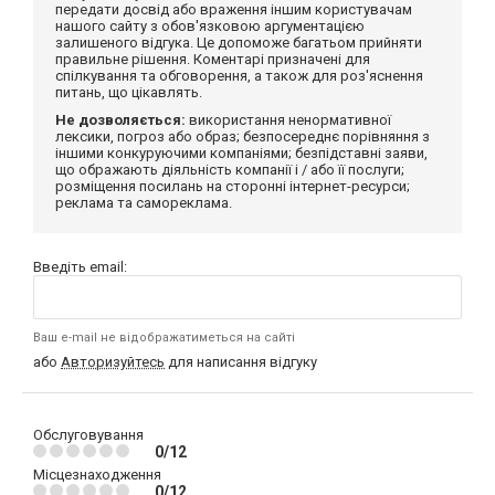
передати досвід або враження іншим користувачам
нашого сайту з обов'язковою аргументацією
залишеного відгука. Це допоможе багатьом прийняти
правильне рішення. Коментарі призначені для
спілкування та обговорення, а також для роз'яснення
питань, що цікавлять.
Не дозволяється:
використання ненормативної
лексики, погроз або образ; безпосереднє порівняння з
іншими конкуруючими компаніями; безпідставні заяви,
що ображають діяльність компанії і / або її послуги;
розміщення посилань на сторонні інтернет-ресурси;
реклама та самореклама.
Введіть email:
Ваш e-mail не відображатиметься на сайті
або
Авторизуйтесь
для написання відгуку
Обслуговування
0/12
Місцезнаходження
0/12