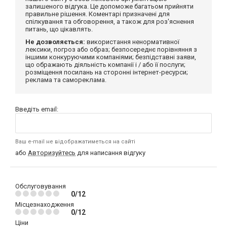
залишеного відгука. Це допоможе багатьом прийняти
правильне рішення. Коментарі призначені для
спілкування та обговорення, а також для роз'яснення
питань, що цікавлять.
Не дозволяється:
використання ненормативної
лексики, погроз або образ; безпосереднє порівняння з
іншими конкуруючими компаніями; безпідставні заяви,
що ображають діяльність компанії і / або її послуги;
розміщення посилань на сторонні інтернет-ресурси;
реклама та самореклама.
Введіть email:
Ваш e-mail не відображатиметься на сайті
або
Авторизуйтесь
для написання відгуку
Обслуговування
0/12
Місцезнаходження
0/12
Ціни