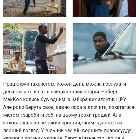
Працюючи таксистом, кожен день можна послухати
десятки, а то й сотні найцікавіших історій. Роберт
МакКол колись був одним із найкращих агентів ЦРУ.
Але роки беруть своє, давно пора відпочити, покататися
містом і заробити собі на цьому трохи грошей. Але
чоловік далеко не такий простий, яким здається на
перший погляд. У вільний час він вершить правосуддя,
караючи поганих хлопців. Варто відзначити, що це у