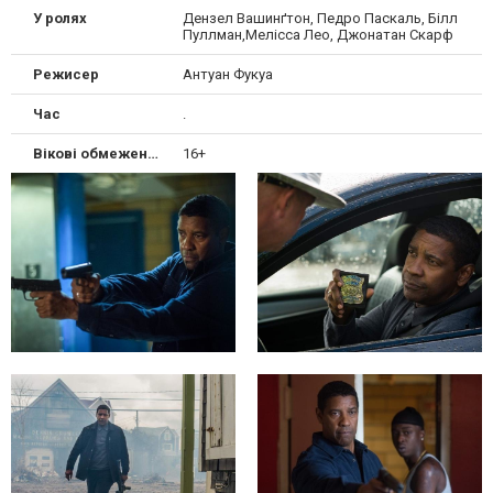
У ролях
Дензел Вашинґтон, Педро Паскаль, Білл
Пуллман,Мелісса Лео, Джонатан Скарф
Режисер
Антуан Фукуа
Час
.
Вікові обмеження
16+