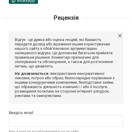
WhatsApp
Рецензія
Відгук - це думка або оцінка людей, які бажають
передати досвід або враження іншим користувачам
нашого сайту з обов'язковою аргументацією
залишеного відгука. Це допоможе багатьом прийняти
правильне рішення. Коментарі призначені для
спілкування та обговорення, а також для роз'яснення
питань, що цікавлять.
Не дозволяється:
використання ненормативної
лексики, погроз або образ; безпосереднє порівняння з
іншими конкуруючими компаніями; безпідставні заяви,
що ображають діяльність компанії і / або її послуги;
розміщення посилань на сторонні інтернет-ресурси;
реклама та самореклама.
Введіть email:
Ваш e-mail не відображатиметься на сайті