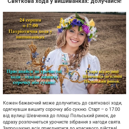
Святкова хода у вишиванках: долучайся!
Кожен бажаючий може долучитись до святкової ходи,
одягнувши вишиту сорочку або сукню. Старт – о 17.00
від вулиці Шевченка до площі Польський ринок, де
одразу розпочнеться урочисте зібрання з нагоди свята.
Запрошуємо всіх приєднатися до красивого дійства!