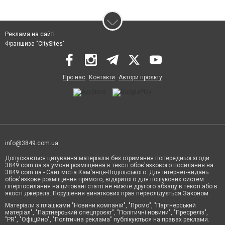
Реклама на сайті
Франшиза "CitySites"
Про нас
Контакти
Автори проєкту
info@3849.com.ua
Допускається цитування матеріалів без отримання попередньої згоди
3849.com.ua за умови розміщення в тексті обов'язкового посилання на
3849.com.ua - Сайт міста Кам'янця-Подільського. Для інтернет-видань
обов'язкове розміщення прямого, відкритого для пошукових систем
гіперпосилання на цитовані статті не нижче другого абзацу в тексті або в
якості джерела. Порушення виняткових прав переслідується Законом.
Матеріали з плашками "Новини компаній", "Промо", "Партнерський
матеріал", "Партнерський спецпроєкт", "Політичні новини", "Пресреліз",
"PR", "Офіційно", "Політична реклама" публікуються на правах реклами.