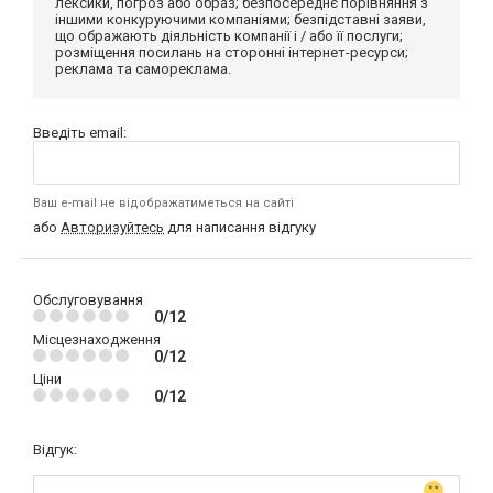
лексики, погроз або образ; безпосереднє порівняння з
іншими конкуруючими компаніями; безпідставні заяви,
що ображають діяльність компанії і / або її послуги;
розміщення посилань на сторонні інтернет-ресурси;
реклама та самореклама.
Введіть email:
Ваш e-mail не відображатиметься на сайті
або
Авторизуйтесь
для написання відгуку
Обслуговування
0/12
Місцезнаходження
0/12
Ціни
0/12
Відгук: