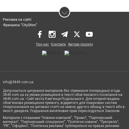
Реклама на сайті
Франшиза "CitySites"
Про нас
Контакти
Автори проєкту
info@3849.com.ua
Допускається цитування матеріалів без отримання попередньої згоди
3849.com.ua за умови розміщення в тексті обов'язкового посилання на
3849.com.ua - Сайт міста Кам'янця-Подільського. Для інтернет-видань
обов'язкове розміщення прямого, відкритого для пошукових систем
гіперпосилання на цитовані статті не нижче другого абзацу в тексті або в
якості джерела. Порушення виняткових прав переслідується Законом.
Матеріали з плашками "Новини компаній", "Промо", "Партнерський
матеріал", "Партнерський спецпроєкт", "Політичні новини", "Пресреліз",
"PR", "Офіційно", "Політична реклама" публікуються на правах реклами.