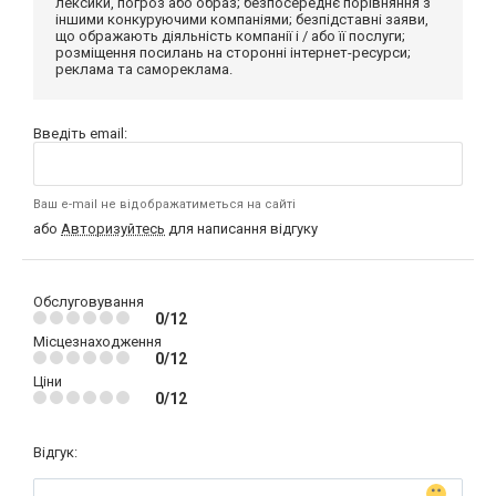
лексики, погроз або образ; безпосереднє порівняння з
іншими конкуруючими компаніями; безпідставні заяви,
що ображають діяльність компанії і / або її послуги;
розміщення посилань на сторонні інтернет-ресурси;
реклама та самореклама.
Введіть email:
Ваш e-mail не відображатиметься на сайті
або
Авторизуйтесь
для написання відгуку
Обслуговування
0/12
Місцезнаходження
0/12
Ціни
0/12
Відгук: