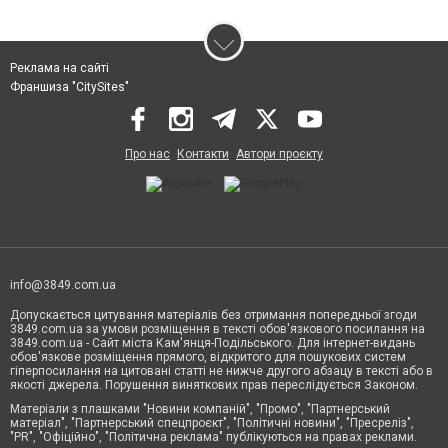
Реклама на сайті
Франшиза "CitySites"
Про нас
Контакти
Автори проєкту
info@3849.com.ua
Допускається цитування матеріалів без отримання попередньої згоди
3849.com.ua за умови розміщення в тексті обов'язкового посилання на
3849.com.ua - Сайт міста Кам'янця-Подільського. Для інтернет-видань
обов'язкове розміщення прямого, відкритого для пошукових систем
гіперпосилання на цитовані статті не нижче другого абзацу в тексті або в
якості джерела. Порушення виняткових прав переслідується Законом.
Матеріали з плашками "Новини компаній", "Промо", "Партнерський
матеріал", "Партнерський спецпроєкт", "Політичні новини", "Пресреліз",
"PR", "Офіційно", "Політична реклама" публікуються на правах реклами.