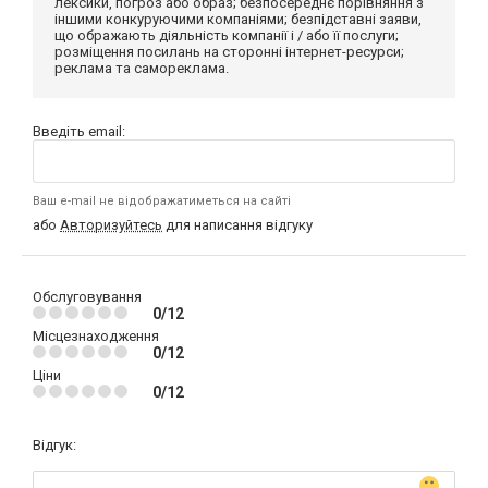
лексики, погроз або образ; безпосереднє порівняння з
іншими конкуруючими компаніями; безпідставні заяви,
що ображають діяльність компанії і / або її послуги;
розміщення посилань на сторонні інтернет-ресурси;
реклама та самореклама.
Введіть email:
Ваш e-mail не відображатиметься на сайті
або
Авторизуйтесь
для написання відгуку
Обслуговування
0/12
Місцезнаходження
0/12
Ціни
0/12
Відгук: