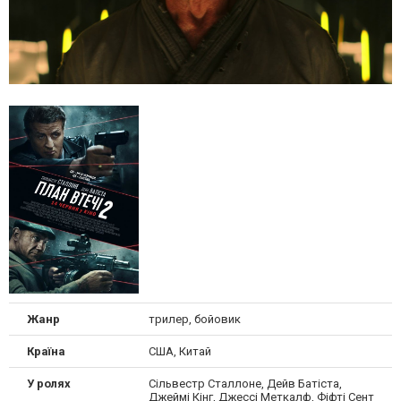
Жанр
трилер, бойовик
Країна
США, Китай
У ролях
Сільвестр Сталлоне, Дейв Батіста,
Джеймі Кінг, Джессі Меткалф, Фіфті Сент