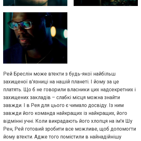
Рей Бреслін може втекти з будь-якої найбільш
захищеної в'язниці на нашій планеті. І йому за це
платять. Що б не говорили власники цих надсекретних і
захищених закладів – слабкі місця можна знайти
завжди. І в Рея для цього є чимало досвіду. Із ним
завжди його команда найкращих із найкращих, його
відмінні учні. Коли викрадають його хлопця на ім'я Шу
Рен, Рей готовий зробити все можливе, щоб допомогти
йому втекти. Адже того помістили в найнадійнішу