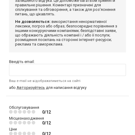
залишеного відгука. Це допоможе багатьом прийняти
правильне рішення. Коментарі призначені для
спілкування та обговорення, а також для роз'яснення
питань, що цікавлять.
Не дозволяється:
використання ненормативної
лексики, погроз або образ; безпосереднє порівняння з
іншими конкуруючими компаніями; безпідставні заяви,
що ображають діяльність компанії і / або її послуги;
розміщення посилань на сторонні інтернет-ресурси;
реклама та самореклама.
Введіть email:
Ваш e-mail не відображатиметься на сайті
або
Авторизуйтесь
для написання відгуку
Обслуговування
0/12
Місцезнаходження
0/12
Ціни
0/12