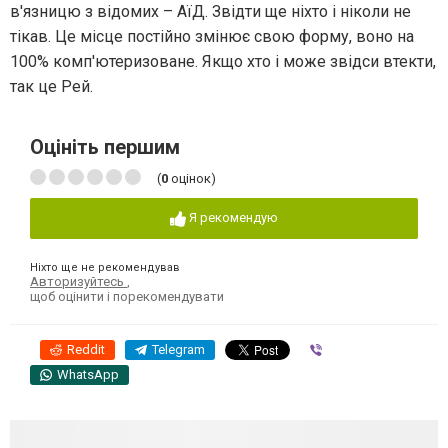
в'язницю з відомих – АїД. Звідти ще ніхто і ніколи не
тікав. Це місце постійно змінює свою форму, воно на
100% комп'ютеризоване. Якщо хто і може звідси втекти,
так це Рей.
Оцініть першим
(
0
оцінок)
Я рекомендую
Ніхто ще не рекомендував
Авторизуйтесь
,
щоб оцінити і порекомендувати
Reddit
Telegram
Viber
WhatsApp