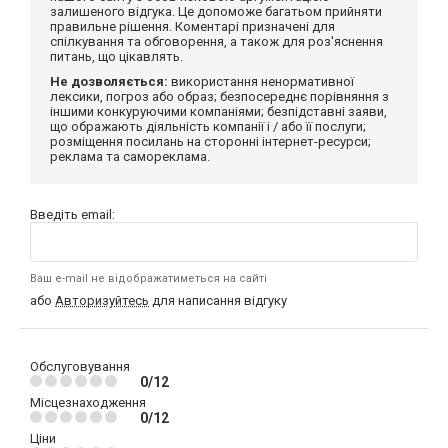
залишеного відгука. Це допоможе багатьом прийняти
правильне рішення. Коментарі призначені для
спілкування та обговорення, а також для роз'яснення
питань, що цікавлять.
Не дозволяється:
використання ненормативної
лексики, погроз або образ; безпосереднє порівняння з
іншими конкуруючими компаніями; безпідставні заяви,
що ображають діяльність компанії і / або її послуги;
розміщення посилань на сторонні інтернет-ресурси;
реклама та самореклама.
Введіть email:
Ваш e-mail не відображатиметься на сайті
або
Авторизуйтесь
для написання відгуку
Обслуговування
0/12
Місцезнаходження
0/12
Ціни