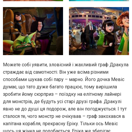
Можете собі уявити, зловісний і жахливий граф Дракула
страждає від самотності. Він уже всіма різними
способами шукав собі пару – марно. Його дочка Мевіс
думає, що тато дуже багато працює, тому вирішила
зробити йому сюрприз – поїздку на елітному лайнері
для монстрів, де будуть усі старі друзі графа. Дракулі
явно не до душі ця подорож, але він погоджується. І тут
сталося те, чого монстр не очікував – граф закохався в
капітана корабля, прекрасну Еріку. Тільки ось Мевіс
щось ця жінка не подобається. Еріка же зберігає