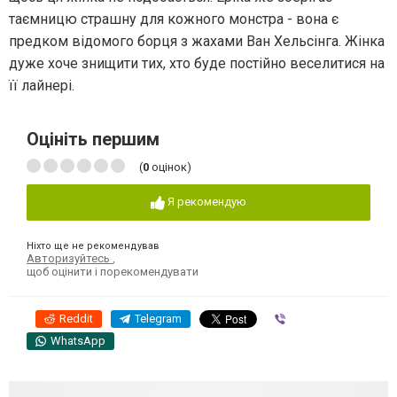
таємницю страшну для кожного монстра - вона є
предком відомого борця з жахами Ван Хельсінга. Жінка
дуже хоче знищити тих, хто буде постійно веселитися на
її лайнері.
Оцініть першим
(
0
оцінок)
Я рекомендую
Ніхто ще не рекомендував
Авторизуйтесь
,
щоб оцінити і порекомендувати
Reddit
Telegram
Viber
WhatsApp