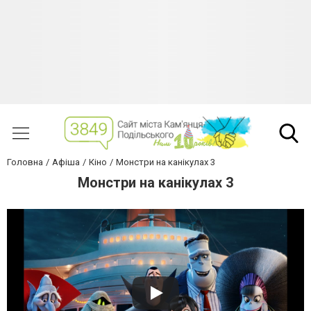
Головна
Афіша
Кіно
Монстри на канікулах 3
Монстри на канікулах 3