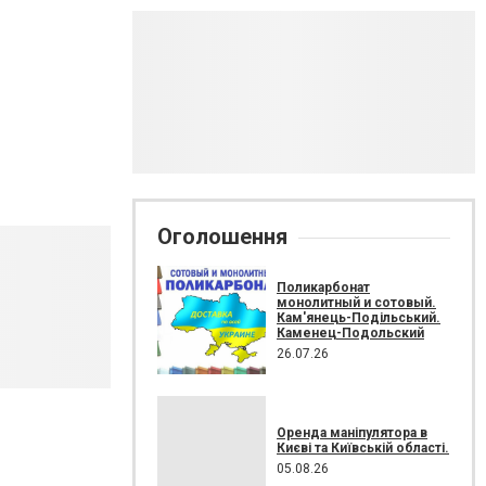
Оголошення
Поликарбонат
монолитный и сотовый.
Кам'янець-Подільський.
Каменец-Подольский
26.07.26
Оренда маніпулятора в
Києві та Київській області.
05.08.26