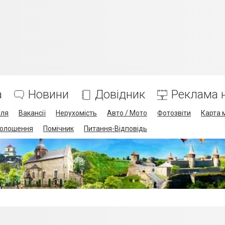
а
Новини
Довідник
Реклама н
лля
Вакансії
Нерухомість
Авто / Мото
Фотозвіти
Карта 
олошення
Помічник
Питання-Відповідь