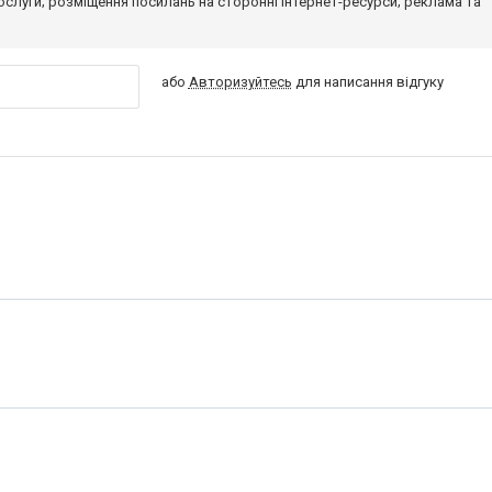
 послуги; розміщення посилань на сторонні інтернет-ресурси; реклама та
або
Авторизуйтесь
для написання відгуку