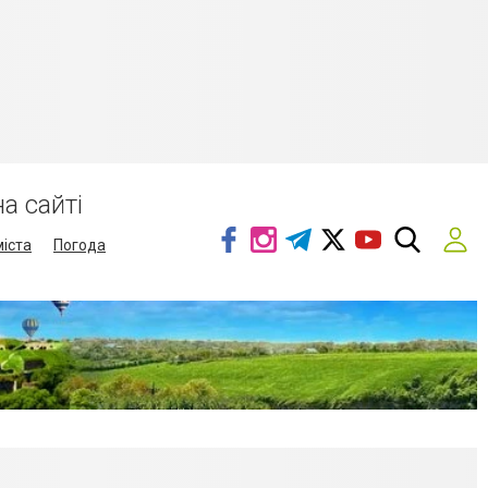
а сайті
міста
Погода