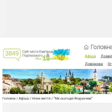
Головн
Афіша
Дозві
Довідкова
Ог
Головна
Афіша
Нічне життя
"Ми сьогодні #караочим"