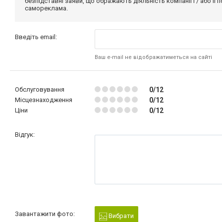
безпідставні заяви, що ображають діяльність компанії і / або її
самореклама.
Введіть email:
Ваш e-mail не відображатиметься на сайті
Обслуговування
0/12
Місцезнаходження
0/12
Ціни
0/12
Відгук:
Завантажити фото:
Вибрати