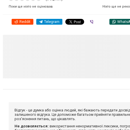
Ніхто ще не рек
Поки ще ніхто не оцінював
Reddit
Telegram
Viber
Whats
Відгук - це думка або оцінка людей, які бажають передати дос
залишеного відгука. Це допоможе багатьом прийняти правильне 
роз'яснення питань, що цікавлять.
Не дозволяється:
використання ненормативної лексики, погро