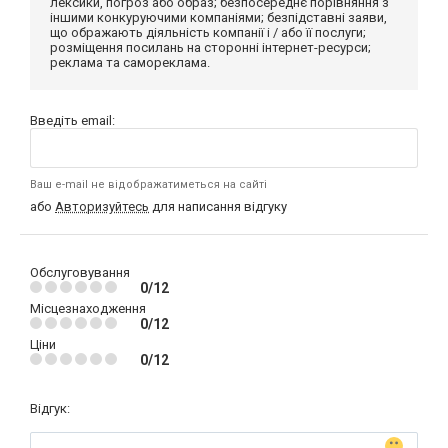
лексики, погроз або образ; безпосереднє порівняння з
іншими конкуруючими компаніями; безпідставні заяви,
що ображають діяльність компанії і / або її послуги;
розміщення посилань на сторонні інтернет-ресурси;
реклама та самореклама.
Введіть email:
Ваш e-mail не відображатиметься на сайті
або
Авторизуйтесь
для написання відгуку
Обслуговування
0/12
Місцезнаходження
0/12
Ціни
0/12
Відгук: