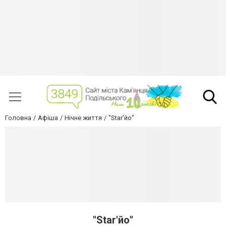
Головна
Афіша
Нічне життя
"Star'йо"
"Star'йо"