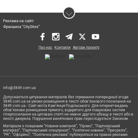
Реклама на сайті
Франшиза "CitySites"
Про нас
Контакти
Автори проєкту
info@3849.com.ua
Допускається цитування матеріалів без отримання попередньої згоди
3849.com.ua за умови розміщення в тексті обов'язкового посилання на
3849.com.ua - Сайт міста Кам'янця-Подільського. Для інтернет-видань
обов'язкове розміщення прямого, відкритого для пошукових систем
гіперпосилання на цитовані статті не нижче другого абзацу в тексті або в
якості джерела. Порушення виняткових прав переслідується Законом.
Матеріали з плашками "Новини компаній", "Промо", "Партнерський
матеріал", "Партнерський спецпроєкт", "Політичні новини", "Пресреліз",
"PR", "Офіційно", "Політична реклама" публікуються на правах реклами.