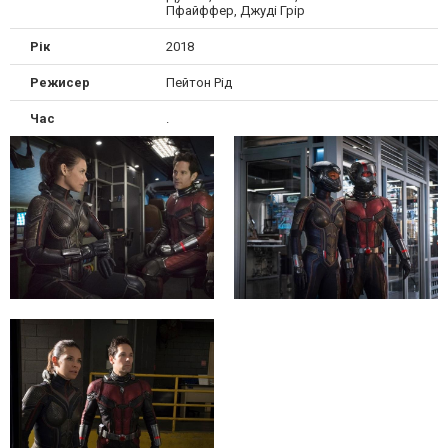
Пфайффер, Джуді Грір
Рік
2018
Режисер
Пейтон Рід
Час
.