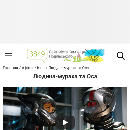
Головна
Афіша
Кіно
Людина-мураха та Оса
Людина-мураха та Оса