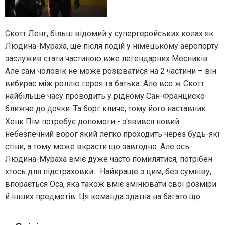
Скотт Ленг, більш відомий у супергеройських колах як
Людина-Мураха, ще після подій у німецькому аеропорту
заслужив стати частиною вже легендарних Месників.
Але сам чоловік не може розірватися на 2 частини – він
вибирає між роллю героя та батька. Але все ж Скотт
найбільше часу проводить у рідному Сан-Франциско
ближче до дочки. Та борг кличе, тому його наставник
Хенк Пім потребує допомоги - з'явився новий
небезпечний ворог який легко проходить через будь-які
стіни, а тому може вкрасти що завгодно. Але ось
Людина-Мураха вміє дуже часто помилятися, потрібен
хтось для підстраховки... Найкраще з цим, без сумніву,
впорається Оса, яка також вміє змінювати свої розміри
й інших предметів. Ця команда здатна на багато що.