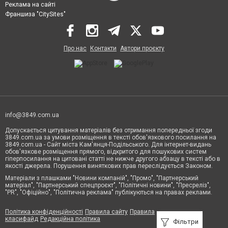
Реклама на сайті
Франшиза "CitySites"
Про нас
Контакти
Автори проєкту
info@3849.com.ua
Допускається цитування матеріалів без отримання попередньої згоди
3849.com.ua за умови розміщення в тексті обов'язкового посилання на
3849.com.ua - Сайт міста Кам'янця-Подільського. Для інтернет-видань
обов'язкове розміщення прямого, відкритого для пошукових систем
гіперпосилання на цитовані статті не нижче другого абзацу в тексті або в
якості джерела. Порушення виняткових прав переслідується Законом.
Матеріали з плашками "Новини компаній", "Промо", "Партнерський
матеріал", "Партнерський спецпроєкт", "Політичні новини", "Пресреліз",
"PR", "Офіційно", "Політична реклама" публікуються на правах реклами.
Політика конфіденційності
Правила сайту
Правила
класифайд
Редакційна політика
Фільтри