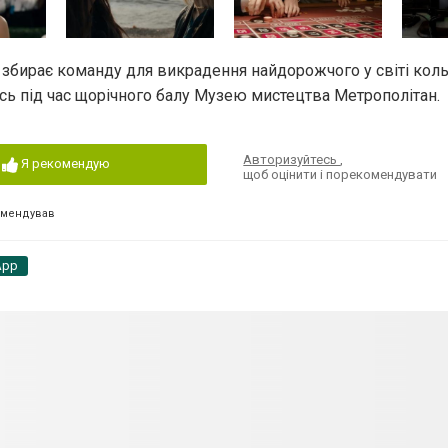
збирає команду для викрадення найдорожчого у світі кол
ись під час щорічного балу Музею мистецтва Метрополітан.
Авторизуйтесь
,
Я рекомендую
щоб оцінити і порекомендувати
омендував
App