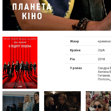
Жанр
криміна
Країна
США
Рік
2018
У ролях
Сандра 
Хелена Б
Гетевей,
Полсон,