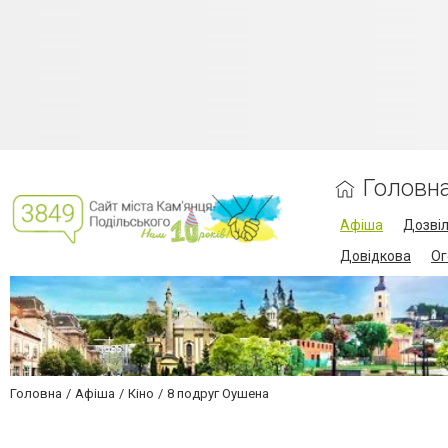
Головн
Афіша
Дозві
Довідкова
Ог
Головна
Афіша
Кіно
8 подруг Оушена