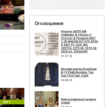
Оголошення
Ремонт АКПП MB
Outlander & Citroen C-
Crosser & Peugeot 4007
2.2D W6DGB DCT470 SPS6
# 2001 F5, 2231 W6,
2207C6, 2275 69, 2570 G8,
2525 A2, 2502A040
31.07.26
Весняні куртки бомбери
B-15 Flight Bomber Top
Gun (Топ Ган), США
04.08.26
Курси іспанської мови в
ЩЕ 1
Іспанії