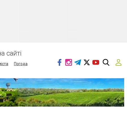
а сайті
міста
Погода