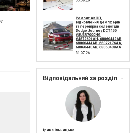
03.08.26
Ремонт АКПП,
ьє
відновлення демпферів
та перевірка соленоїдів
Dodge Journey DCT450
#8U3R7000NG
#4872691AH, 68060442AB,
68060444AB, 68072176AA,
68060440AB, 68060438AA
31.07.26
Відповідальний за розділ
Ірина Ільницька