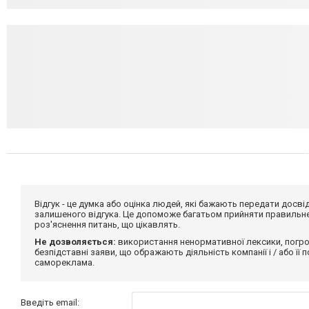
Відгук - це думка або оцінка людей, які бажають передати дос
залишеного відгука. Це допоможе багатьом прийняти правильне 
роз'яснення питань, що цікавлять.
Не дозволяється:
використання ненормативної лексики, погро
безпідставні заяви, що ображають діяльність компанії і / або її
самореклама.
Введіть email: