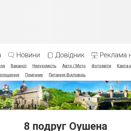
а
Новини
Довідник
Реклама н
лля
Вакансії
Нерухомість
Авто / Мото
Фотозвіти
Карта 
олошення
Помічник
Питання-Відповідь
8 подруг Оушена