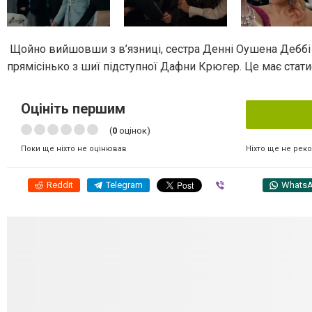
Щойно вийшовши з в’язниці, сестра Денні Оушена Деббі 
прямісінько з шиї підступної Дафни Крюгер. Це має стат
Оцініть першим
(
0
оцінок)
Ніхто ще не рек
Поки ще ніхто не оцінював
Reddit
Telegram
Viber
Whats