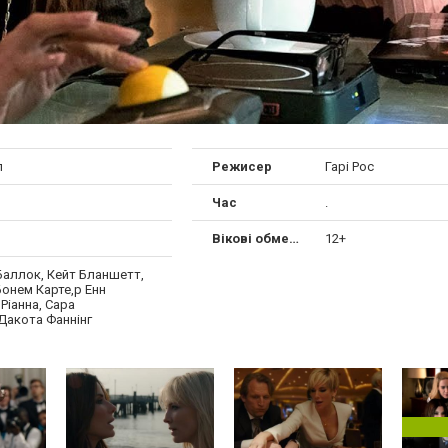
л
Режисер
Гарі Рос
Час
.
Вікові обмеження
12+
Баллок, Кейт Бланшетт,
онем Карте,р Енн
 Ріанна, Сара
Дакота Фаннінг