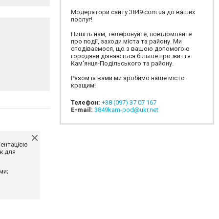
Модератори сайту 3849.com.ua до ваших
послуг!
Пишіть нам, телефонуйте, повідомляйте
про події, заходи міста та району. Ми
сподіваємося, що з вашою допомогою
городяни дізнаються більше про життя
Кам'янця-Подільського та району.
Разом із вами ми зробимо наше місто
кращим!
Телефон:
+38 (097) 37 07 167
E-mail:
3849kam-pod@ukr.net
ментацією
ж для
ми;