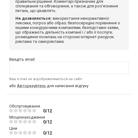
правильне рішення. Коментарі призначені для
спілкування та обговорення, а також для роз'яснення
питань, що цікавлять.
Не дозволяється:
використання ненормативної
лексики, погроз або образ; безпосереднє порівняння з
іншими конкуруючими компаніями; безпідставні заяви,
що ображають діяльність компанії і / або її послуги;
розміщення посилань на сторонні інтернет-ресурси;
реклама та самореклама.
Введіть email:
Ваш e-mail не відображатиметься на сайті
або
Авторизуйтесь
для написання відгуку
Обслуговування
0/12
Місцезнаходження
0/12
Ціни
0/12