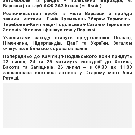
автомобілів та райдів – польський підрозділ, м.
Варшава) та клуб АФК ЗАЗ Козак (м. Львів).
Розпочинається пробіг з міста Варшави й пройде
такими містами: Львів-Кременець-Збараж-Тернопіль-
Теребовля-Кам’янець-Подільський-Сатанів-Тернопіль-
Золочів-Жовква і фінішує теж у Варшаві.
Учасниками заходу стануть представники Польщі,
Німеччини, Нідерландів, Данії та України. Загалом
очікується близько сорока екіпажів.
Попередньо до Кам’янця-Подільського вони приїдуть
23 липня, 24 та 25 матимуть екскурсії до Хотина,
Бакоти та Заліщиків. 26 липня – з 09:30 до 11:00
запланована виставка автівок у Старому місті біля
Ратуші.