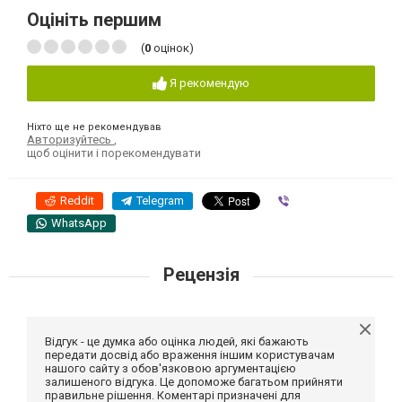
Оцініть першим
(
0
оцінок)
Я рекомендую
Ніхто ще не рекомендував
Авторизуйтесь
,
щоб оцінити і порекомендувати
Reddit
Telegram
Viber
WhatsApp
Рецензія
Відгук - це думка або оцінка людей, які бажають
передати досвід або враження іншим користувачам
нашого сайту з обов'язковою аргументацією
залишеного відгука. Це допоможе багатьом прийняти
правильне рішення. Коментарі призначені для