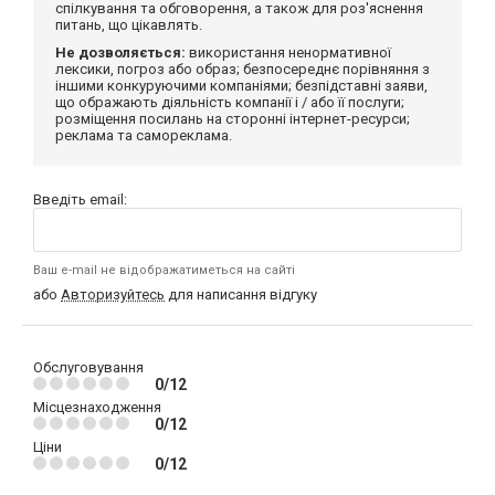
спілкування та обговорення, а також для роз'яснення
питань, що цікавлять.
Не дозволяється:
використання ненормативної
лексики, погроз або образ; безпосереднє порівняння з
іншими конкуруючими компаніями; безпідставні заяви,
що ображають діяльність компанії і / або її послуги;
розміщення посилань на сторонні інтернет-ресурси;
реклама та самореклама.
Введіть email:
Ваш e-mail не відображатиметься на сайті
або
Авторизуйтесь
для написання відгуку
Обслуговування
0/12
Місцезнаходження
0/12
Ціни
0/12