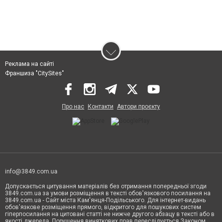
Реклама на сайті
Франшиза "CitySites"
Про нас
Контакти
Автори проєкту
info@3849.com.ua
Допускається цитування матеріалів без отримання попередньої згоди
3849.com.ua за умови розміщення в тексті обов'язкового посилання на
3849.com.ua - Сайт міста Кам'янця-Подільського. Для інтернет-видань
обов'язкове розміщення прямого, відкритого для пошукових систем
гіперпосилання на цитовані статті не нижче другого абзацу в тексті або в
якості джерела. Порушення виняткових прав переслідується Законом.