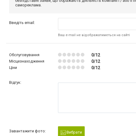
безпідставні заяви, що ображають діяльність компанії і / або її
самореклама.
Введіть email:
Ваш e-mail не відображатиметься на сайті
Обслуговування
0/12
Місцезнаходження
0/12
Ціни
0/12
Відгук:
Завантажити фото:
Вибрати