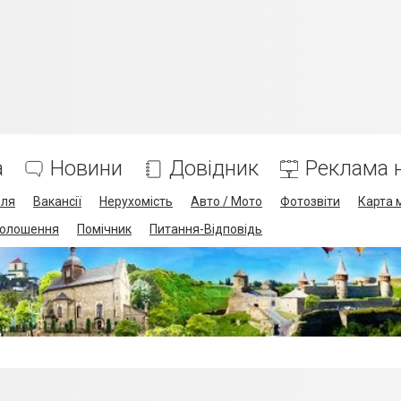
а
Новини
Довідник
Реклама н
лля
Вакансії
Нерухомість
Авто / Мото
Фотозвіти
Карта 
олошення
Помічник
Питання-Відповідь