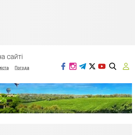
а сайті
міста
Погода