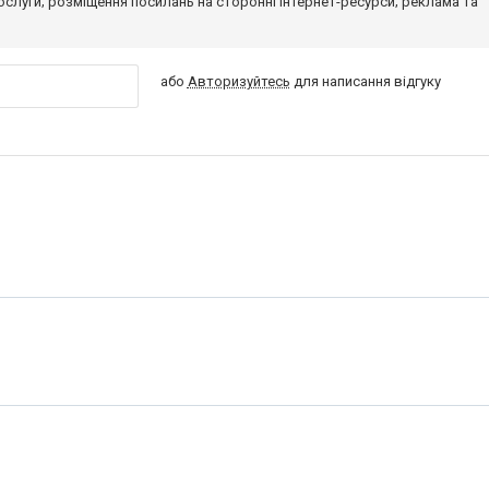
 послуги; розміщення посилань на сторонні інтернет-ресурси; реклама та
або
Авторизуйтесь
для написання відгуку