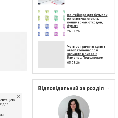
Контейнера для бутылок
из пластика, стекла,
полимерных отходов,
бумаги
26.07.26
Четыре причины купить
автобетононасос и
запчасти в Киеве и
Каменец Подольском
05.08.26
Відповідальний за розділ
ментацією
ж для
ми;