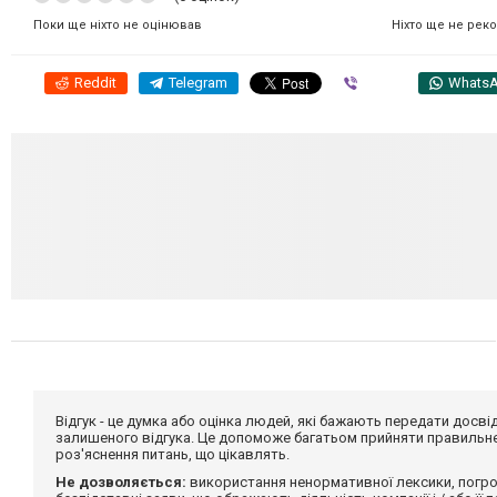
Ніхто ще не рек
Поки ще ніхто не оцінював
Reddit
Telegram
Viber
Whats
Відгук - це думка або оцінка людей, які бажають передати дос
залишеного відгука. Це допоможе багатьом прийняти правильне 
роз'яснення питань, що цікавлять.
Не дозволяється:
використання ненормативної лексики, погро