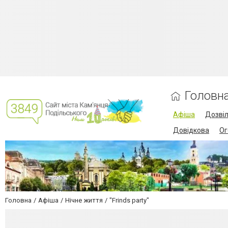
Головн
Афіша
Дозві
Довідкова
Ог
Головна
Афіша
Нічне життя
"Frinds party"