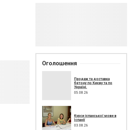
Оголошення
Продаж та доставка
бетону по Києву та по
Україні.
05.08.26
Курси іспанської мови в
Іспанії
03.08.26