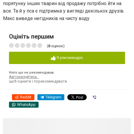
порятунку інших тварин від продажу потрібно йти на
все. Та й у пса є підтримка у вигляді декількох друзів.
Макс виведе негідників на чисту воду.
Оцініть першим
(
0
оцінок)
Я рекомендую
Ніхто ще не рекомендував
Авторизуйтесь
,
щоб оцінити і порекомендувати
Reddit
Telegram
Viber
WhatsApp