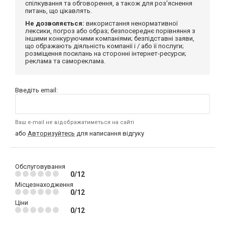
спілкування та обговорення, а також для роз'яснення
питань, що цікавлять.
Не дозволяється:
використання ненормативної
лексики, погроз або образ; безпосереднє порівняння з
іншими конкуруючими компаніями; безпідставні заяви,
що ображають діяльність компанії і / або її послуги;
розміщення посилань на сторонні інтернет-ресурси;
реклама та самореклама.
Введіть email:
Ваш e-mail не відображатиметься на сайті
або
Авторизуйтесь
для написання відгуку
Обслуговування
0/12
Місцезнаходження
0/12
Ціни
0/12