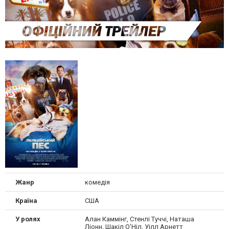
Жанр
комедія
Країна
США
У ролях
Алан Каммінг, Стенлі Туччі, Наташа
Ліонн, Шакіл О’Ніл, Уілл Арнетт