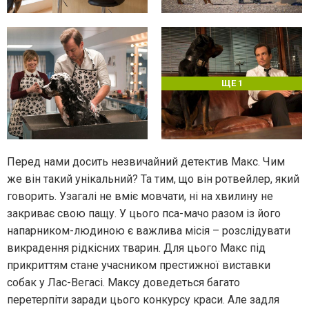
ЩЕ 1
Перед нами досить незвичайний детектив Макс. Чим
же він такий унікальний? Та тим, що він ротвейлер, який
говорить. Узагалі не вміє мовчати, ні на хвилину не
закриває свою пащу. У цього пса-мачо разом із його
напарником-людиною є важлива місія – розслідувати
викрадення рідкісних тварин. Для цього Макс під
прикриттям стане учасником престижної виставки
собак у Лас-Вегасі. Максу доведеться багато
перетерпіти заради цього конкурсу краси. Але задля