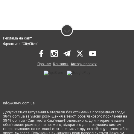
Реклама на сайті
Франшиза "CitySites"
Про нас
Контакти
Автори проєкту
info@3849.com.ua
Допускається цитування матеріалів без отримання попередньої згоди
3849.com.ua за умови розміщення в тексті обов'язкового посилання на
3849.com.ua - Сайт міста Кам'янця-Подільського. Для інтернет-видань
обов'язкове розміщення прямого, відкритого для пошукових систем
гіперпосилання на цитовані статті не нижче другого абзацу в тексті або в
якості джерела. Порушення виняткових прав переслідується Законом.