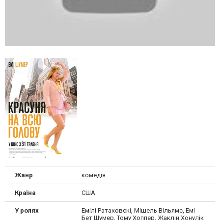
Жанр
комедія
Країна
США
У ролях
Емілі Ратаковскі, Мішель Вільямс, Емі
Бет Шумер, Тому Хоппер, Жаклін Хонулік