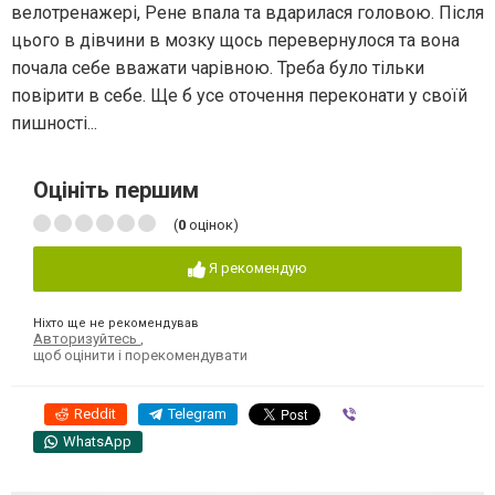
велотренажері, Рене впала та вдарилася головою. Після
цього в дівчини в мозку щось перевернулося та вона
почала себе вважати чарівною. Треба було тільки
повірити в себе. Ще б усе оточення переконати у своїй
пишності...
Оцініть першим
(
0
оцінок)
Я рекомендую
Ніхто ще не рекомендував
Авторизуйтесь
,
щоб оцінити і порекомендувати
Reddit
Telegram
Viber
WhatsApp