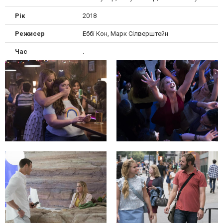
Рік
2018
Режисер
Еббі Кон, Марк Сілверштейн
Час
.