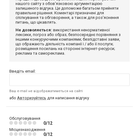
нашого сайту з обов'язковою аргументацією
залишеного відгука. Це допоможе багатьом прийняти
правильне рішення. Коментарі призначені для
спілкування та обговорення, а також для роз'яснення
питань, що цікавлять.
Не дозволяється:
використання ненормативної
лексики, погроз або образ; безпосереднє порівняння з
іншими конкуруючими компаніями; безпідставні заяви,
що ображають діяльність компанії і / або її послуги;
розміщення посилань на сторонні інтернет-ресурси;
реклама та самореклама.
Введіть email:
Ваш e-mail не відображатиметься на сайті
або
Авторизуйтесь
для написання відгуку
Обслуговування
0/12
Місцезнаходження
0/12