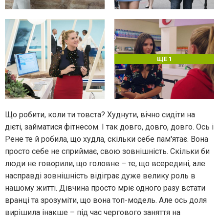
ЩЕ 1
Що робити, коли ти товста? Худнути, вічно сидіти на
дієті, займатися фітнесом. І так довго, довго, довго. Ось і
Рене те й робила, що худла, скільки себе пам'ятає. Вона
просто себе не сприймає, свою зовнішність. Скільки би
люди не говорили, що головне – те, що всередині, але
насправді зовнішність відіграє дуже велику роль в
нашому житті. Дівчина просто мріє одного разу встати
вранці та зрозуміти, що вона топ-модель. Але ось доля
вирішила інакше – під час чергового заняття на