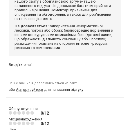
нашого сайту з обов'язковою аргументацією
залишеного відгука. Це допоможе багатьом прийняти
правильне рішення. Коментарі призначені для
спілкування та обговорення, а також для роз'яснення
питань, що цікавлять.
Не дозволяється:
використання ненормативної
лексики, погроз або образ; безпосереднє порівняння з
іншими конкуруючими компаніями; безпідставні заяви,
що ображають діяльність компанії і / або її послуги;
розміщення посилань на сторонні інтернет-ресурси;
реклама та самореклама.
Введіть email:
Ваш e-mail не відображатиметься на сайті
або
Авторизуйтесь
для написання відгуку
Обслуговування
0/12
Місцезнаходження
0/12
Ціни