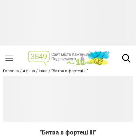
Головна
Афіша
Інше
"Битва в фортеці III"
"Битва в фортеці III"