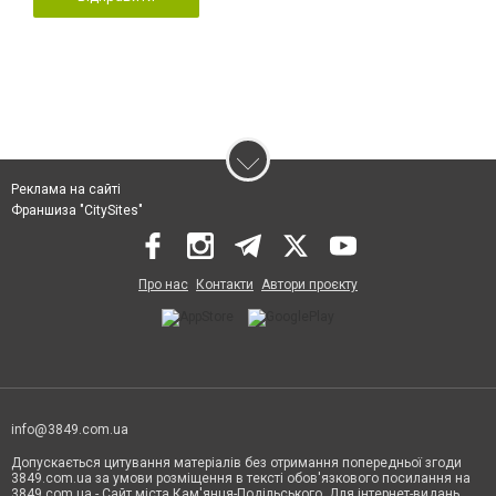
Реклама на сайті
Франшиза "CitySites"
Про нас
Контакти
Автори проєкту
info@3849.com.ua
Допускається цитування матеріалів без отримання попередньої згоди
3849.com.ua за умови розміщення в тексті обов'язкового посилання на
3849.com.ua - Сайт міста Кам'янця-Подільського. Для інтернет-видань