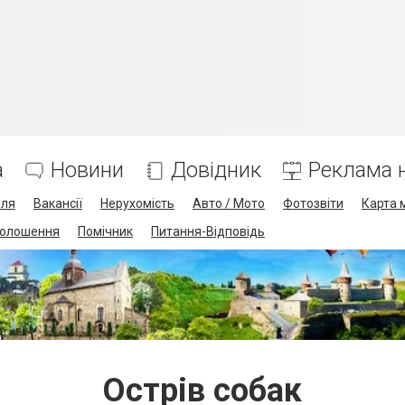
а
Новини
Довідник
Реклама н
лля
Вакансії
Нерухомість
Авто / Мото
Фотозвіти
Карта 
олошення
Помічник
Питання-Відповідь
Острів собак