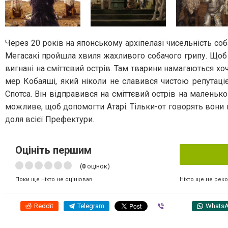
Через 20 років на японському архіпелазі чисельність со
Мегасакі пройшла хвиля жахливого собачого грипу. Щоб у
вигнані на сміттєвий острів. Там тварини намагаються хоч
мер Кобаяші, який ніколи не славився чистою репутаціє
Спотса. Він відправився на сміттєвий острів на маленько
можливе, щоб допомогти Атарі. Тільки-от говорять вони на
доля всієї Префектури.
Оцініть першим
(
0
оцінок)
Ніхто ще не рек
Поки ще ніхто не оцінював
Reddit
Telegram
Viber
Whats