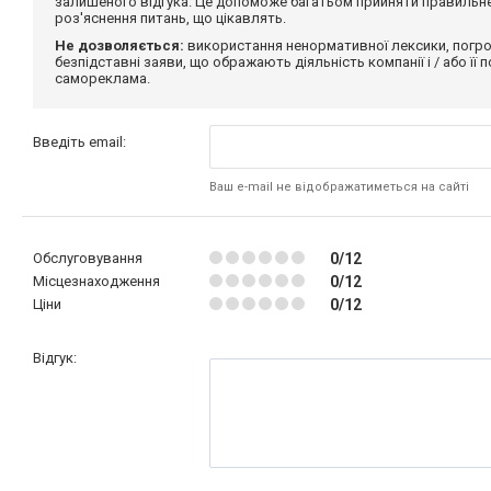
залишеного відгука. Це допоможе багатьом прийняти правильне 
роз'яснення питань, що цікавлять.
Не дозволяється:
використання ненормативної лексики, погро
безпідставні заяви, що ображають діяльність компанії і / або її
самореклама.
Введіть email:
Ваш e-mail не відображатиметься на сайті
Обслуговування
0/12
Місцезнаходження
0/12
Ціни
0/12
Відгук: