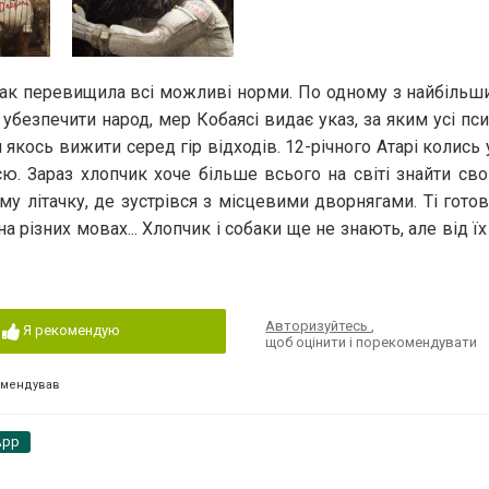
бак перевищила всі можливі норми. По одному з найбільши
безпечити народ, мер Кобаясі видає указ, за яким усі пси
 якось вижити серед гір відходів. 12-річного Атарі колись 
ю. Зараз хлопчик хоче більше всього на світі знайти св
му літачку, де зустрівся з місцевими дворнягами. Ті готов
 різних мовах... Хлопчик і собаки ще не знають, але від ї
Авторизуйтесь
,
Я рекомендую
щоб оцінити і порекомендувати
омендував
App