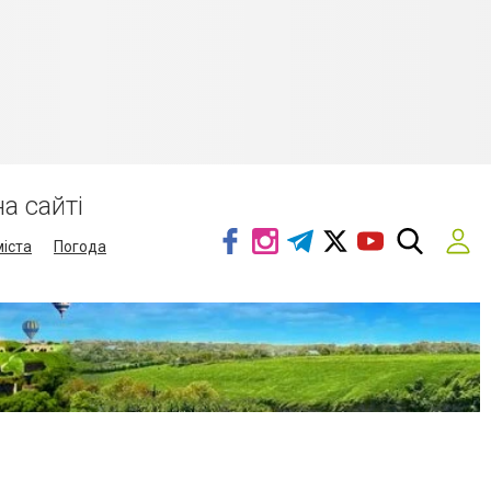
а сайті
міста
Погода