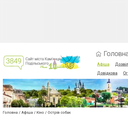
Головн
Афіша
Дозві
Довідкова
Ог
Головна
Афіша
Кіно
Острів собак