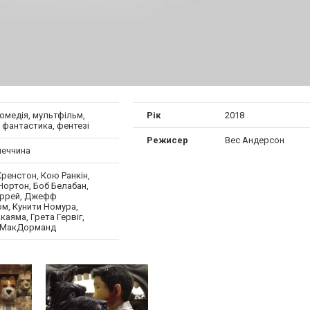
омедія, мультфільм,
Рік
2018
 фантастика, фентезі
Режисер
Вес Андерсон
меччина
ренстон, Кою Ранкін,
Нортон, Боб Белабан,
ррей, Джефф
м, Кунити Номура,
каяма, Грета Гервіг,
 МакДорманд