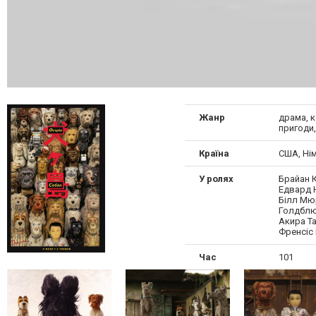
Жанр
драма, к
пригоди,
Країна
США, Ні
У ролях
Брайан К
Едвард 
Білл Мю
Голдблю
Акира Та
Френсіс
Час
101