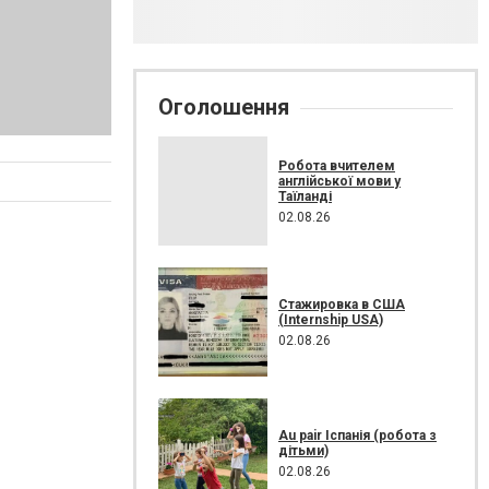
Оголошення
Робота вчителем
англійської мови у
Таїланді
02.08.26
Стажировка в США
(Internship USA)
02.08.26
Au pair Іспанія (робота з
дітьми)
02.08.26