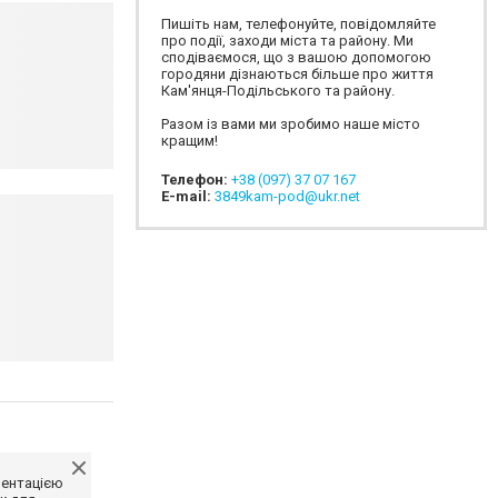
Пишіть нам, телефонуйте, повідомляйте
про події, заходи міста та району. Ми
сподіваємося, що з вашою допомогою
городяни дізнаються більше про життя
Кам'янця-Подільського та району.
Разом із вами ми зробимо наше місто
кращим!
Телефон:
+38 (097) 37 07 167
E-mail:
3849kam-pod@ukr.net
ментацією