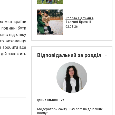
Робота з дітьми в
х міст країни
Великої Британії
02.08.26
 повинні бути
узяв під опіку
ого вихованця
і зробити все
х дій залежить
Відповідальний за розділ
Ірина Ільницька
Модератори сайту 3849.com.ua до ваших
послуг!