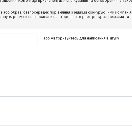
рішення. Коментарі призначені для спілкування та обговорення, а тако
з або образ; безпосереднє порівняння з іншими конкуруючими компанія
 послуги; розміщення посилань на сторонні інтернет-ресурси; реклама та
або
Авторизуйтесь
для написання відгуку