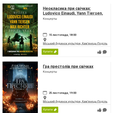
Неокласика при свічках:
Ludovico Einaudi, Yann Tiersen,
Max Richter
Концерты
15 листопада, 18:00
Міський будинок культури, Кам'янець-Подільськ
Купити
Гра престолів при свічках
Концерты
25 листопада, 19:00
Міський будинок культури, Кам'янець-Подільськ
Купити