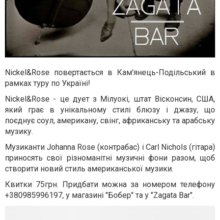
Nickel&Rose повертається в Кам'янець-Подільський в
рамках туру по Україні!
Nickel&Rose - це дует з Мілуокі, штат Вісконсин, США,
який грає в унікальному стилі блюзу і джазу, що
поєднує соул, американу, свінг, африканську та арабську
музику.
Музиканти Johanna Rose (контрабас) і Carl Nichols (гітара)
приносять свої різноманітні музичні фони разом, щоб
створити новий стиль американської музики.
Квитки 75грн. Придбати можна за номером телефону
+380985996197, у магазині "Бобер" та у "Zagata Bar".