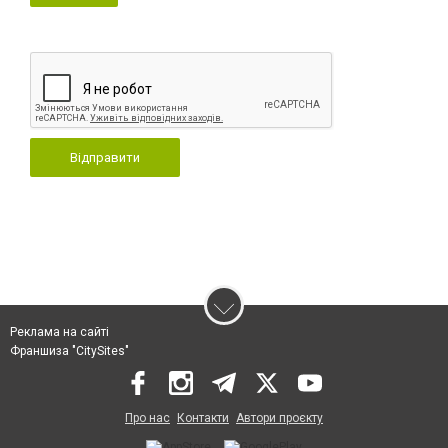
Відправити
Реклама на сайті
Франшиза "CitySites"
Про нас
Контакти
Автори проєкту