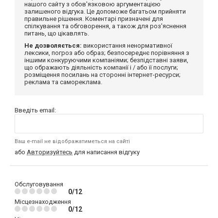
нашого сайту з обов'язковою аргументацією
залишеного відгука. Це допоможе багатьом прийняти
правильне рішення. Коментарі призначені для
спілкування та обговорення, а також для роз'яснення
питань, що цікавлять.
Не дозволяється:
використання ненормативної
лексики, погроз або образ; безпосереднє порівняння з
іншими конкуруючими компаніями; безпідставні заяви,
що ображають діяльність компанії і / або її послуги;
розміщення посилань на сторонні інтернет-ресурси;
реклама та самореклама.
Введіть email:
Ваш e-mail не відображатиметься на сайті
або
Авторизуйтесь
для написання відгуку
Обслуговування
0/12
Місцезнаходження
0/12