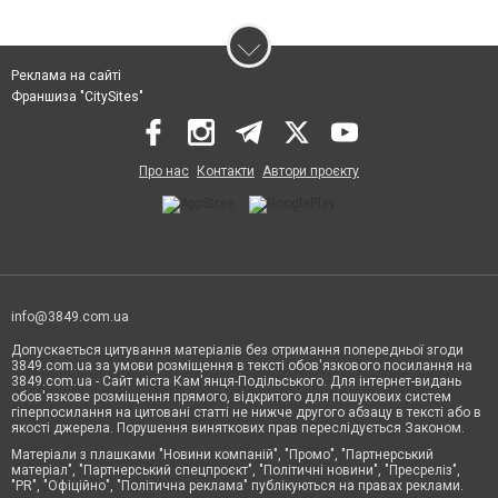
Реклама на сайті
Франшиза "CitySites"
Про нас
Контакти
Автори проєкту
info@3849.com.ua
Допускається цитування матеріалів без отримання попередньої згоди
3849.com.ua за умови розміщення в тексті обов'язкового посилання на
3849.com.ua - Сайт міста Кам'янця-Подільського. Для інтернет-видань
обов'язкове розміщення прямого, відкритого для пошукових систем
гіперпосилання на цитовані статті не нижче другого абзацу в тексті або в
якості джерела. Порушення виняткових прав переслідується Законом.
Матеріали з плашками "Новини компаній", "Промо", "Партнерський
матеріал", "Партнерський спецпроєкт", "Політичні новини", "Пресреліз",
"PR", "Офіційно", "Політична реклама" публікуються на правах реклами.