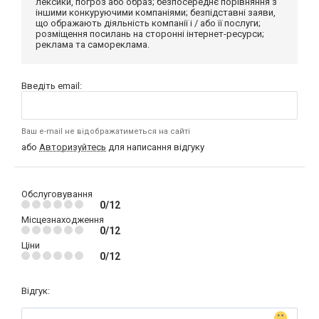
лексики, погроз або образ; безпосереднє порівняння з
іншими конкуруючими компаніями; безпідставні заяви,
що ображають діяльність компанії і / або її послуги;
розміщення посилань на сторонні інтернет-ресурси;
реклама та самореклама.
Введіть email:
Ваш e-mail не відображатиметься на сайті
або
Авторизуйтесь
для написання відгуку
Обслуговування
0/12
Місцезнаходження
0/12
Ціни
0/12
Відгук: