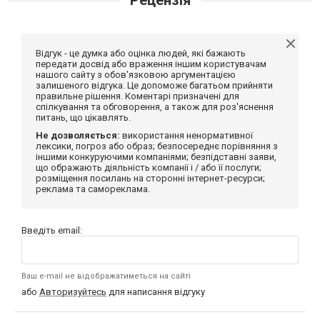
Рецензія
Відгук - це думка або оцінка людей, які бажають
передати досвід або враження іншим користувачам
нашого сайту з обов'язковою аргументацією
залишеного відгука. Це допоможе багатьом прийняти
правильне рішення. Коментарі призначені для
спілкування та обговорення, а також для роз'яснення
питань, що цікавлять.
Не дозволяється:
використання ненормативної
лексики, погроз або образ; безпосереднє порівняння з
іншими конкуруючими компаніями; безпідставні заяви,
що ображають діяльність компанії і / або її послуги;
розміщення посилань на сторонні інтернет-ресурси;
реклама та самореклама.
Введіть email:
Ваш e-mail не відображатиметься на сайті
або
Авторизуйтесь
для написання відгуку