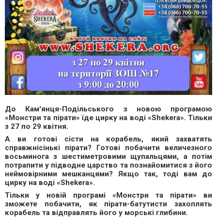
До Кам'янця-Подільського з новою програмою
«Монстри та пірати» їде цирку на воді «Shekera». Тільки
з 27 по 29 квітня.
А ви готові сісти на корабель, який захватять
справжнісінькі пірати? Готові побачити величезного
восьминога з шестиметровими щупальцями, а потім
потрапити у підводне царство та познайомитися з його
неймовірними мешканцями? Якщо так, тоді вам до
цирку на воді «Shekera».
Тільки у новій програмі «Монстри та пірати» ви
зможете побачити, як пірати-батутисти захоплять
корабель та відправлять його у морські глибини.