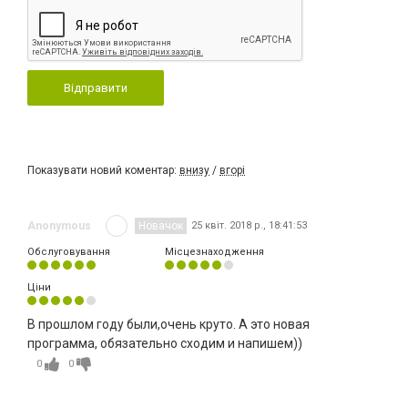
Відправити
Показувати новий коментар:
внизу
/
вгорі
Anonymous
Новачок
25 квіт. 2018 р., 18:41:53
Обслуговування
Місцезнаходження
Ціни
В прошлом году были,очень круто. А это новая
программа, обязательно сходим и напишем))
0
0