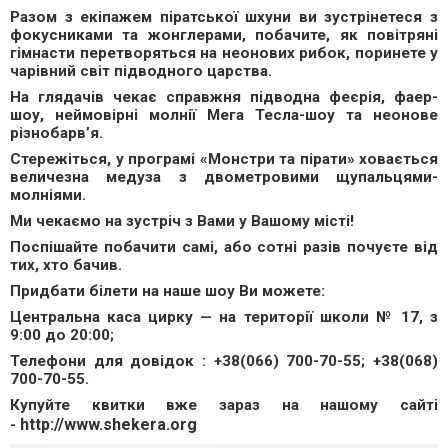
Разом з екіпажем піратської шхуни ви зустрінетеся з
фокусниками та жонглерами, побачите, як повітряні
гімнасти перетворяться на неонових рибок, поринете у
чарівний світ підводного царства.
На глядачів чекає справжня підводна феєрія, фаер-
шоу, неймовірні молнії Мега Тесла-шоу та неонове
різнобарв’я.
Стережіться, у програмі «Монстри та пірати» ховається
величезна медуза з двометровими щупальцями-
молніями.
Ми чекаємо на зустріч з Вами у Вашому місті!
Поспішайте побачити самі, або сотні разів почуєте від
тих, хто бачив.
Придбати білети на наше шоу Ви можете:
Центральна каса цирку — на території школи № 17, з
9:00 до 20:00;
Телефони для довідок : +38(066) 700-70-55; +38(068)
700-70-55.
Купуйте квитки вже зараз на нашому сайті
http://www.shekera.org
-