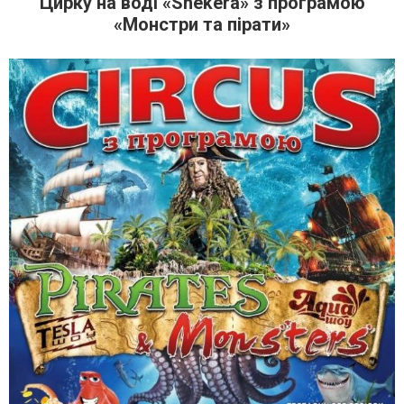
Цирку на воді «Shekera» з програмою
«Монстри та пірати»