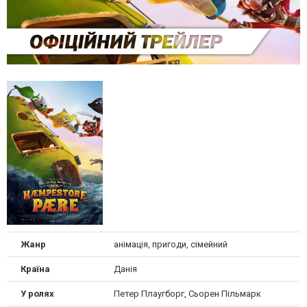
Жанр
анімація, пригоди, сімейний
Країна
Данія
У ролях
Петер Плаугборг, Сьорен Пільмарк