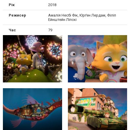
Рік
2018
Режисер
Амалія Несбі Фік, Юрґен Лердам, Філіп
Ейнштейн Ліпскі
Час
79