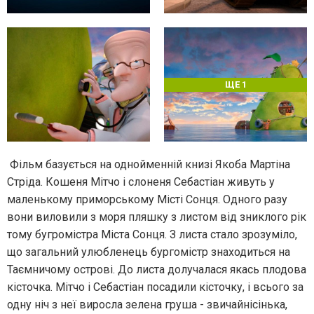
ЩЕ 1
Фільм базується на однойменній книзі Якоба Мартіна
Стріда. Кошеня Мітчо і слоненя Себастіан живуть у
маленькому приморському Місті Сонця. Одного разу
вони виловили з моря пляшку з листом від зниклого рік
тому бугромістра Міста Сонця. З листа стало зрозуміло,
що загальний улюбленець бургомістр знаходиться на
Таємничому острові. До листа долучалася якась плодова
кісточка. Мітчо і Себастіан посадили кісточку, і всього за
одну ніч з неї виросла зелена груша - звичайнісінька,