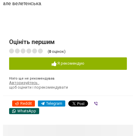
але велетенська.
Оцініть першим
(
0
оцінок)
Я рекомендую
Ніхто ще не рекомендував
Авторизуйтесь
,
щоб оцінити і порекомендувати
Reddit
Telegram
Viber
WhatsApp