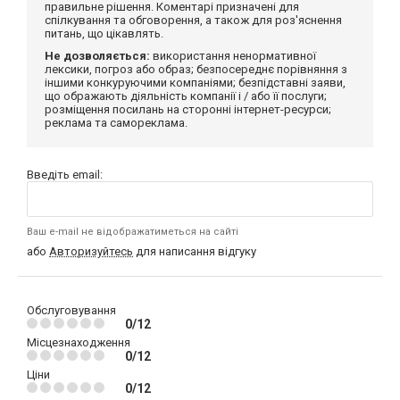
правильне рішення. Коментарі призначені для
спілкування та обговорення, а також для роз'яснення
питань, що цікавлять.
Не дозволяється:
використання ненормативної
лексики, погроз або образ; безпосереднє порівняння з
іншими конкуруючими компаніями; безпідставні заяви,
що ображають діяльність компанії і / або її послуги;
розміщення посилань на сторонні інтернет-ресурси;
реклама та самореклама.
Введіть email:
Ваш e-mail не відображатиметься на сайті
або
Авторизуйтесь
для написання відгуку
Обслуговування
0/12
Місцезнаходження
0/12
Ціни
0/12