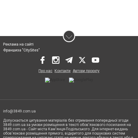
Реклама на сайті
Франшиза "CitySites"
Про нас
Контакти
Автори проєкту
info@3849.com.ua
Допускається цитування матеріалів без отримання попередньої згоди
3849.com.ua за умови розміщення в тексті обов'язкового посилання на
3849.com.ua - Сайт міста Кам'янця-Подільського. Для інтернет-видань
обов'язкове розміщення прямого, відкритого для пошукових систем
гіперпосилання на цитовані статті не нижче другого абзацу в тексті або в