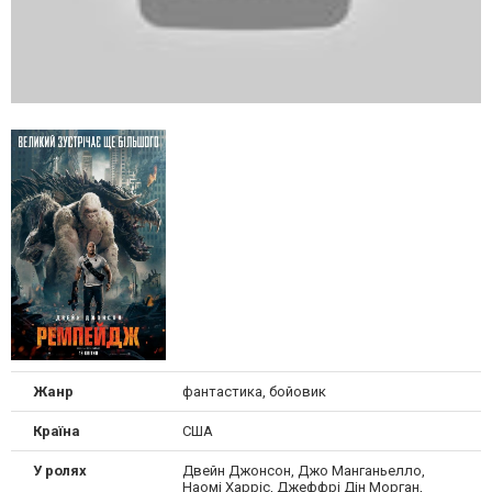
Жанр
фантастика, бойовик
Країна
США
У ролях
Двейн Джонсон, Джо Манганьелло,
Наомі Харріс, Джеффрі Дін Морган,