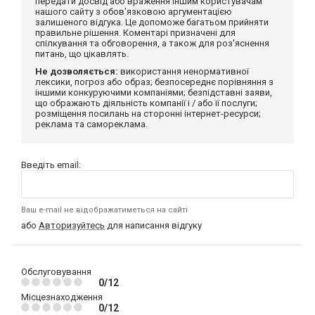
передати досвід або враження іншим користувачам
нашого сайту з обов'язковою аргументацією
залишеного відгука. Це допоможе багатьом прийняти
правильне рішення. Коментарі призначені для
спілкування та обговорення, а також для роз'яснення
питань, що цікавлять.
Не дозволяється:
використання ненормативної
лексики, погроз або образ; безпосереднє порівняння з
іншими конкуруючими компаніями; безпідставні заяви,
що ображають діяльність компанії і / або її послуги;
розміщення посилань на сторонні інтернет-ресурси;
реклама та самореклама.
Введіть email:
Ваш e-mail не відображатиметься на сайті
або
Авторизуйтесь
для написання відгуку
Обслуговування
0/12
Місцезнаходження
0/12