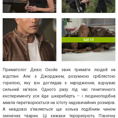
ЩЕ 13
Приматолог Девіс Окойе звик тримати людей на
відстані. Але з Джорджем, розумною сріблястою
горилою, яку він доглядав з народження, відчуває
сильний зв’язок. Одного разу під час генетичного
експерименту усе йде шкереберть – і людиноподібна
мавпа перетворюється на істоту надзвичайних розмірів.
А невдовзі з’являється ще кілька подібним чином
змінених тварин. Ці хижаки тероризують Північну