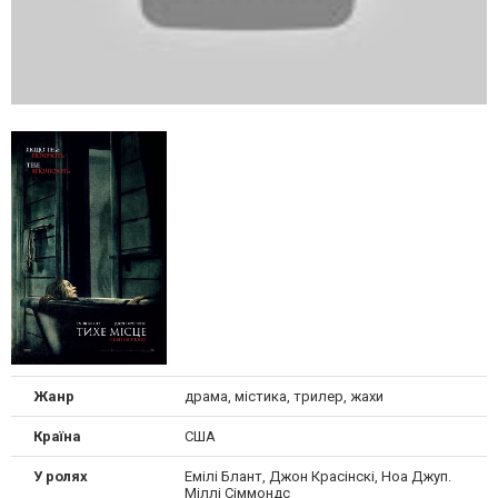
Жанр
драма, містика, трилер, жахи
Країна
США
У ролях
Емілі Блант, Джон Красінскі, Ноа Джуп.
Міллі Сіммондс