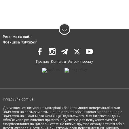
Реклама на сайті
Франшиза "CitySites"
Про нас
Контакти
Автори проєкту
info@3849.com.ua
Допускається цитування матеріалів без отримання попередньої згоди
3849.com.ua за умови розміщення в тексті обов'язкового посилання на
3849.com.ua - Сайт міста Кам'янця-Подільського. Для інтернет-видань
обов'язкове розміщення прямого, відкритого для пошукових систем
гіперпосилання на цитовані статті не нижче другого абзацу в тексті або в
якості джерела. Порушення виняткових прав переслідується Законом.