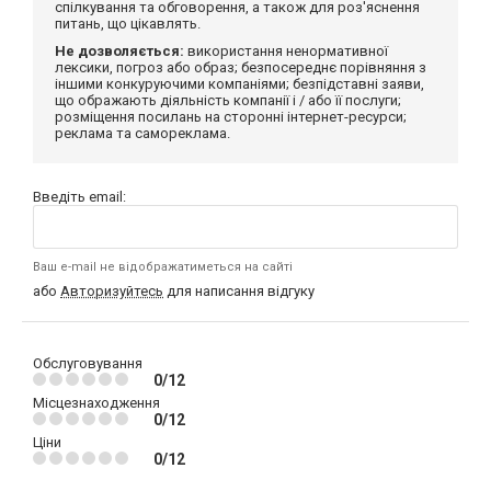
спілкування та обговорення, а також для роз'яснення
питань, що цікавлять.
Не дозволяється:
використання ненормативної
лексики, погроз або образ; безпосереднє порівняння з
іншими конкуруючими компаніями; безпідставні заяви,
що ображають діяльність компанії і / або її послуги;
розміщення посилань на сторонні інтернет-ресурси;
реклама та самореклама.
Введіть email:
Ваш e-mail не відображатиметься на сайті
або
Авторизуйтесь
для написання відгуку
Обслуговування
0/12
Місцезнаходження
0/12
Ціни
0/12