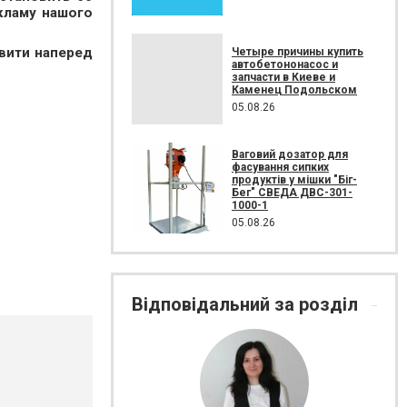
екламу нашого
овити наперед
Четыре причины купить
автобетононасос и
запчасти в Киеве и
Каменец Подольском
05.08.26
Ваговий дозатор для
фасування сипких
продуктів у мішки "Біг-
Бег" СВЕДА ДВС-301-
1000-1
05.08.26
Відповідальний за розділ