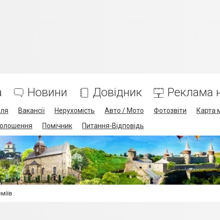
а
Новини
Довідник
Реклама н
лля
Вакансії
Нерухомість
Авто / Мото
Фотозвіти
Карта 
олошення
Помічник
Питання-Відповідь
міїв