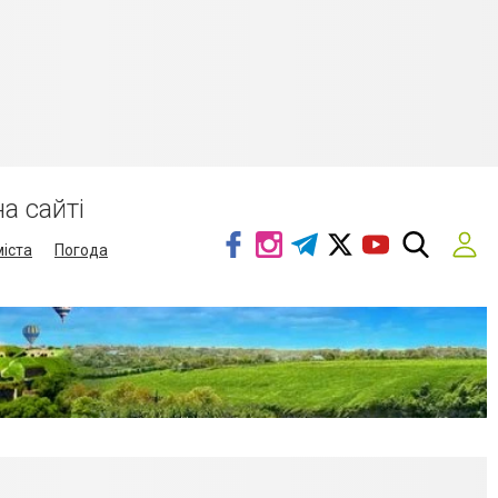
а сайті
міста
Погода