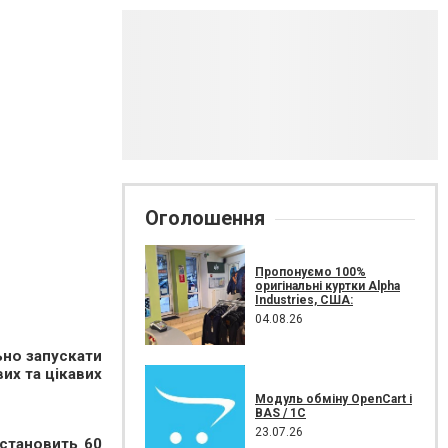
Оголошення
Пропонуємо 100%
оригінальні куртки Alpha
Industries, США:
04.08.26
ьно запускати
вих та цікавих
Модуль обміну OpenCart і
BAS / 1С
23.07.26
 становить 60