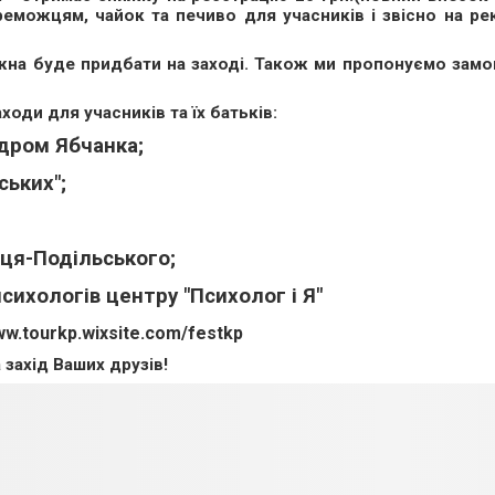
ереможцям, чайок та печиво для учасників і звісно на р
можна буде придбати на заході. Також ми пропонуємо зам
ходи для учасників та їх батьків:
ндром Ябчанка;
ських";
нця-Подільського;
сихологів центру "Психолог і Я"
w.tourkp.wixsite.com/festkp
захід Ваших друзів!