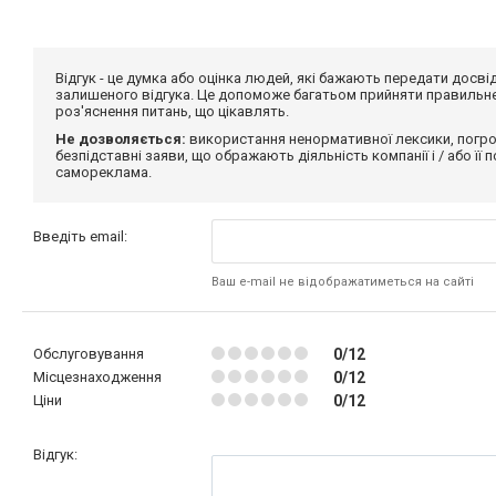
Відгук - це думка або оцінка людей, які бажають передати дос
залишеного відгука. Це допоможе багатьом прийняти правильне 
роз'яснення питань, що цікавлять.
Не дозволяється:
використання ненормативної лексики, погро
безпідставні заяви, що ображають діяльність компанії і / або її
самореклама.
Введіть email:
Ваш e-mail не відображатиметься на сайті
Обслуговування
0/12
Місцезнаходження
0/12
Ціни
0/12
Відгук: