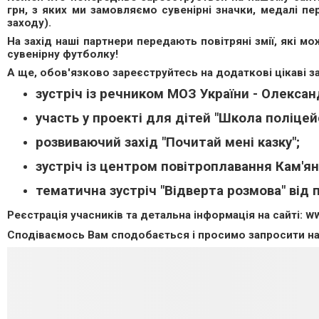
грн, з яких ми замовляємо сувенірні значки, медалі п
заходу).
На захід наші партнери передають повітряні змії, які 
сувенірну футболку!
А ще, обов'язково зареєструйтесь на додаткові цікаві за
зустріч із речником МОЗ України - Олекса
участь у проекті для дітей "Школа поліцей
розвиваючий захід "Почитай мені казку";
зустріч із центром повітроплавання Кам'я
тематична зустріч "Відверта розмова" від п
ww
Реєстрація учасників та детальна інформація на сайті:
Сподіваємось Вам сподобається і просимо запросити на 