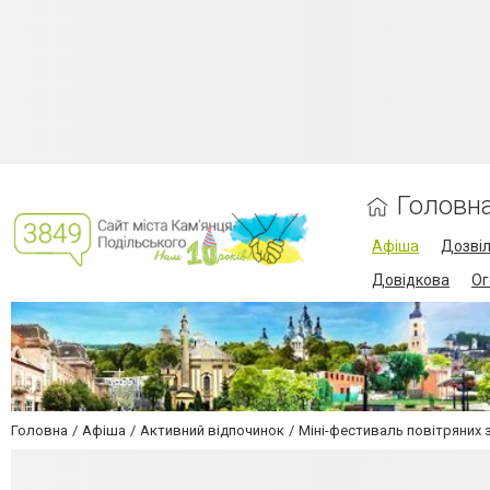
Головн
Афіша
Дозві
Довідкова
Ог
Головна
Афіша
Активний відпочинок
Міні-фестиваль повітряних з