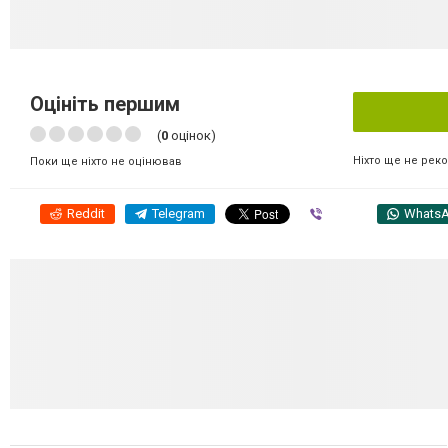
Оцініть першим
(
0
оцінок)
Ніхто ще не рек
Поки ще ніхто не оцінював
Reddit
Telegram
Viber
Whats