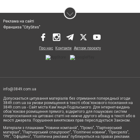
Реклама на сайті
Франшиза "CitySites"
Про нас
Контакти
Автори проєкту
info@3849.com.ua
Допускається цитування матеріалів без отримання попередньої згоди
3849.com.ua за умови розміщення в тексті обов'язкового посилання на
3849.com.ua - Сайт міста Кам'янця-Подільського. Для інтернет-видань
обов'язкове розміщення прямого, відкритого для пошукових систем
гіперпосилання на цитовані статті не нижче другого абзацу в тексті або в
якості джерела. Порушення виняткових прав переслідується Законом.
Матеріали з плашками "Новини компаній", "Промо", "Партнерський
матеріал", "Партнерський спецпроєкт", "Політичні новини", "Пресреліз",
"PR", "Офіційно", "Політична реклама" публікуються на правах реклами.