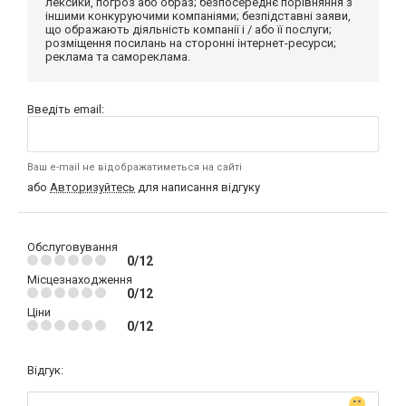
лексики, погроз або образ; безпосереднє порівняння з
іншими конкуруючими компаніями; безпідставні заяви,
що ображають діяльність компанії і / або її послуги;
розміщення посилань на сторонні інтернет-ресурси;
реклама та самореклама.
Введіть email:
Ваш e-mail не відображатиметься на сайті
або
Авторизуйтесь
для написання відгуку
Обслуговування
0/12
Місцезнаходження
0/12
Ціни
0/12
Відгук: