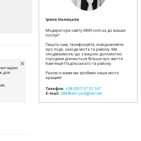
Ірина Ільницька
Модератори сайту 3849.com.ua до ваших
послуг!
Пишіть нам, телефонуйте, повідомляйте
про події, заходи міста та району. Ми
сподіваємося, що з вашою допомогою
городяни дізнаються більше про життя
Кам'янця-Подільського та району.
ментацією
ж для
Разом із вами ми зробимо наше місто
кращим!
ми;
Телефон:
+38 (097) 37 07 167
E-mail:
3849kam-pod@ukr.net