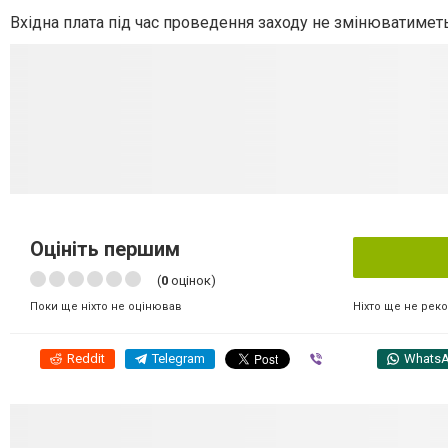
Вхідна плата під час проведення заходу не змінюватиметь
Оцініть першим
(
0
оцінок)
Ніхто ще не рек
Поки ще ніхто не оцінював
Reddit
Telegram
Viber
Whats