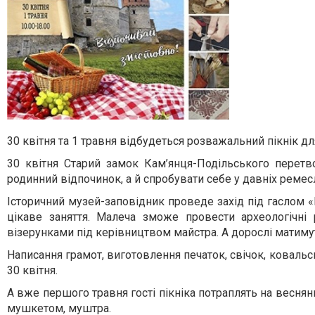
30 квітня та 1 травня відбудеться розважальний пікнік для
30 квітня Старий замок Кам’янця-Подільського перет
родинний відпочинок, а й спробувати себе у давніх ремес
Історичний музей-заповідник проведе захід під гаслом «В
цікаве заняття. Малеча зможе провести археологічні
візерунками під керівництвом майстра. А дорослі матимуть
Написання грамот, виготовлення печаток, свічок, ковальсь
30 квітня.
А вже першого травня гості пікніка потраплять на веснян
мушкетом, муштра.