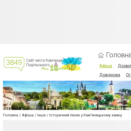
Головн
Афіша
Дозві
Довідкова
Ог
Головна
Афіша
Інше
Історичний пікнік у Кам'янецькому замку