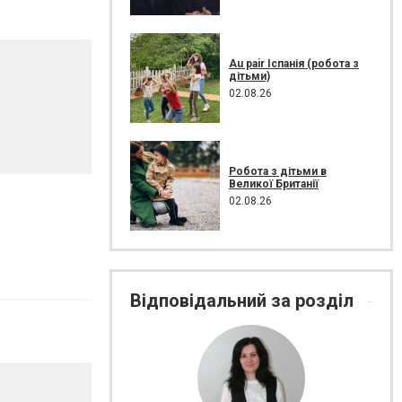
Au pair Іспанія (робота з
дітьми)
02.08.26
Робота з дітьми в
Великої Британії
02.08.26
Відповідальний за розділ