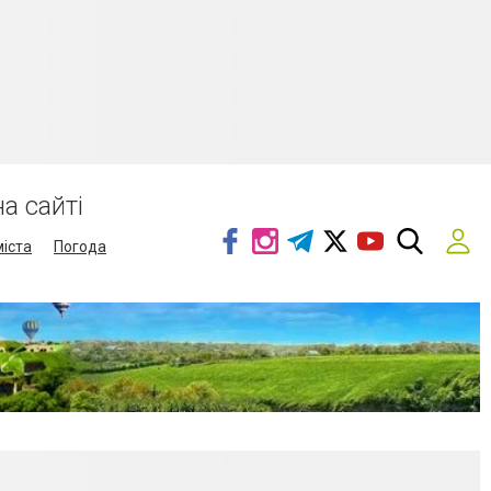
а сайті
міста
Погода