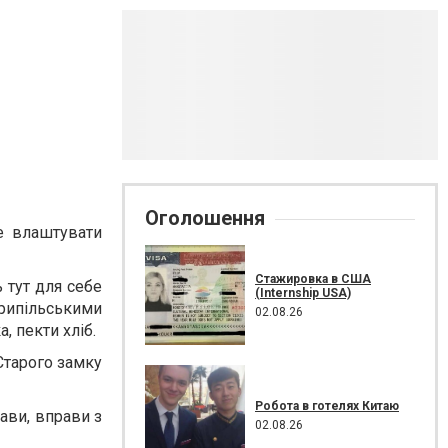
Оголошення
е влаштувати
Стажировка в США
ь тут для себе
(Internship USA)
рипільськими
02.08.26
, пекти хліб.
 Старого замку
Робота в готелях Китаю
ави, вправи з
02.08.26