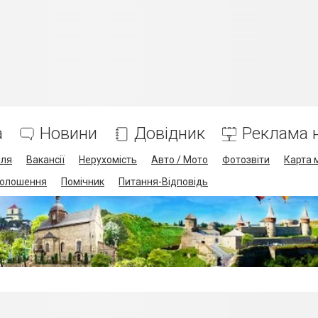
а
Новини
Довідник
Реклама н
лля
Вакансії
Нерухомість
Авто / Мото
Фотозвіти
Карта 
олошення
Помічник
Питання-Відповідь