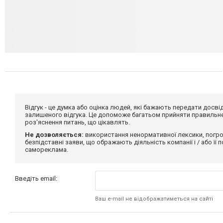
Відгук - це думка або оцінка людей, які бажають передати дос
залишеного відгука. Це допоможе багатьом прийняти правильне 
роз'яснення питань, що цікавлять.
Не дозволяється:
використання ненормативної лексики, погро
безпідставні заяви, що ображають діяльність компанії і / або її
самореклама.
Введіть email:
Ваш e-mail не відображатиметься на сайті