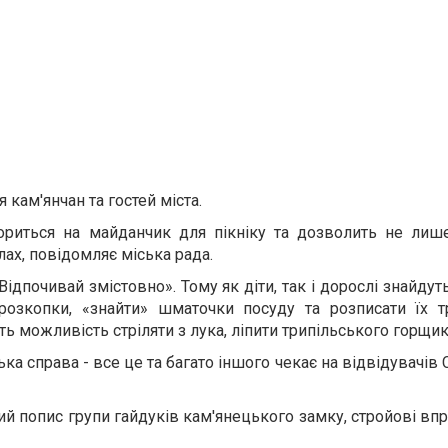
 кам'янчан та гостей міста.
вориться на майданчик для пікніку та дозволить не лиш
лах, повідомляє міська рада.
ідпочивай змістовно». Тому як діти, так і дорослі знайдут
 розкопки, «знайти» шматочки посуду та розписати їх т
 можливість стріляти з лука, ліпити трипільського горщика
ка справа - все це та багато іншого чекає на відвідувачів
ий попис групи гайдуків кам'янецького замку, стройові впр