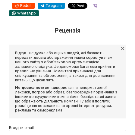
Reddit
Telegram
Viber
WhatsApp
Рецензія
Відгук - це думка або оцінка людей, які бажають
передати досвід або враження іншим користувачам
нашого сайту з обов'язковою аргументацією
залишеного відгука. Це допоможе багатьом прийняти
правильне рішення. Коментарі призначені для
спілкування та обговорення, а також для роз'яснення
питань, що цікавлять.
Не дозволяється:
використання ненормативної
лексики, погроз або образ; безпосереднє порівняння з
іншими конкуруючими компаніями; безпідставні заяви,
що ображають діяльність компанії і / або її послуги;
розміщення посилань на сторонні інтернет-ресурси;
реклама та самореклама.
Введіть email: