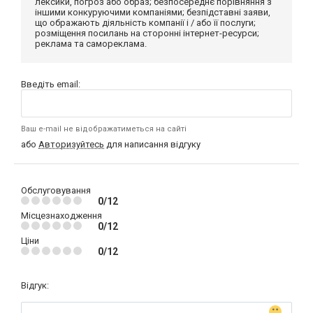
лексики, погроз або образ; безпосереднє порівняння з
іншими конкуруючими компаніями; безпідставні заяви,
що ображають діяльність компанії і / або її послуги;
розміщення посилань на сторонні інтернет-ресурси;
реклама та самореклама.
Введіть email:
Ваш e-mail не відображатиметься на сайті
або
Авторизуйтесь
для написання відгуку
Обслуговування
0/12
Місцезнаходження
0/12
Ціни
0/12
Відгук: