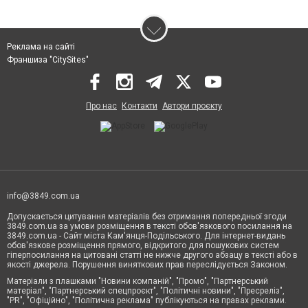
Реклама на сайті
Франшиза "CitySites"
Про нас
Контакти
Автори проєкту
info@3849.com.ua
Допускається цитування матеріалів без отримання попередньої згоди
3849.com.ua за умови розміщення в тексті обов'язкового посилання на
3849.com.ua - Сайт міста Кам'янця-Подільського. Для інтернет-видань
обов'язкове розміщення прямого, відкритого для пошукових систем
гіперпосилання на цитовані статті не нижче другого абзацу в тексті або в
якості джерела. Порушення виняткових прав переслідується Законом.
Матеріали з плашками "Новини компаній", "Промо", "Партнерський
матеріал", "Партнерський спецпроєкт", "Політичні новини", "Пресреліз",
"PR", "Офіційно", "Політична реклама" публікуються на правах реклами.