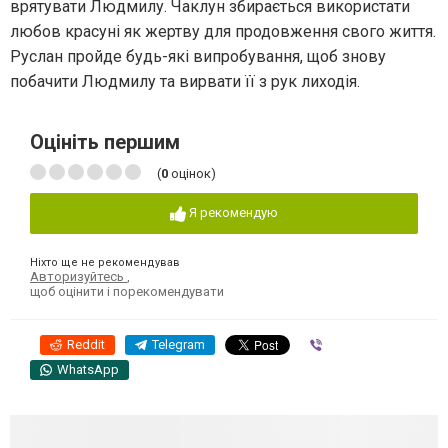
врятувати Людмилу. Чаклун збирається використати
любов красуні як жертву для продовження свого життя.
Руслан пройде будь-які випробування, щоб знову
побачити Людмилу та вирвати її з рук лиходія.
Оцініть першим
(
0
оцінок)
Я рекомендую
Ніхто ще не рекомендував
Авторизуйтесь
,
щоб оцінити і порекомендувати
Reddit
Telegram
Viber
WhatsApp