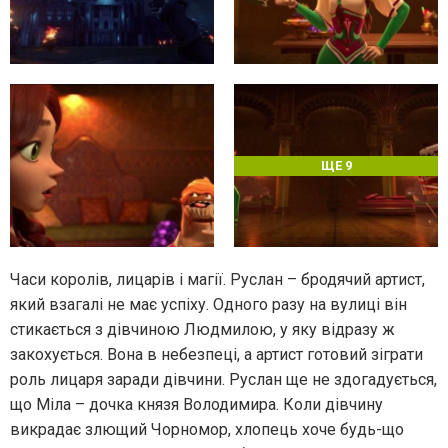
ЩЕ 9
Часи королів, лицарів і магії. Руслан – бродячий артист,
який взагалі не має успіху. Одного разу на вулиці він
стикається з дівчиною Людмилою, у яку відразу ж
закохується. Вона в небезпеці, а артист готовий зіграти
роль лицаря заради дівчини. Руслан ще не здогадується,
що Міла – дочка князя Володимира. Коли дівчину
викрадає злющий Чорномор, хлопець хоче будь-що