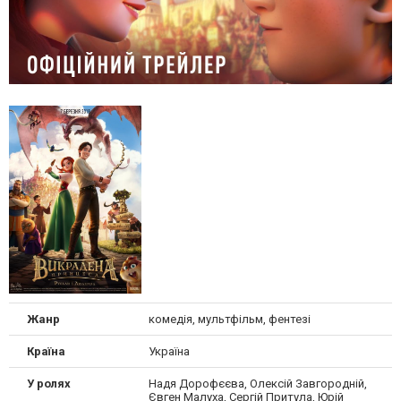
Жанр
комедія, мультфільм, фентезі
Країна
Україна
У ролях
Надя Дорофєєва, Олексій Завгородній,
Євген Малуха, Сергій Притула, Юрій