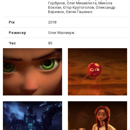
Горбунов, Олег Михайлюта, Микола
Боклан, Єгор Крутоголов, Олександр
Бережок, Євген Гашенко
Рік
2018
Режисер
Олег Маламуж
Час
85