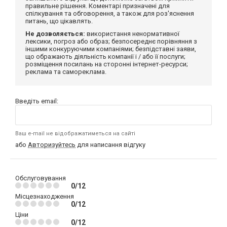
правильне рішення. Коментарі призначені для
спілкування та обговорення, а також для роз'яснення
питань, що цікавлять.
Не дозволяється:
використання ненормативної
лексики, погроз або образ; безпосереднє порівняння з
іншими конкуруючими компаніями; безпідставні заяви,
що ображають діяльність компанії і / або її послуги;
розміщення посилань на сторонні інтернет-ресурси;
реклама та самореклама.
Введіть email:
Ваш e-mail не відображатиметься на сайті
або
Авторизуйтесь
для написання відгуку
Обслуговування
0/12
Місцезнаходження
0/12
Ціни
0/12