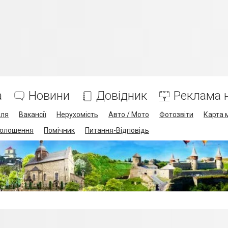
а
Новини
Довідник
Реклама н
лля
Вакансії
Нерухомість
Авто / Мото
Фотозвіти
Карта 
олошення
Помічник
Питання-Відповідь