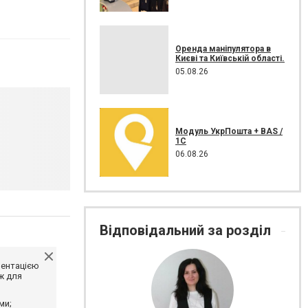
Оренда маніпулятора в
Києві та Київській області.
05.08.26
Модуль УкрПошта + BAS /
1C
06.08.26
Відповідальний за розділ
ментацією
ж для
ми;