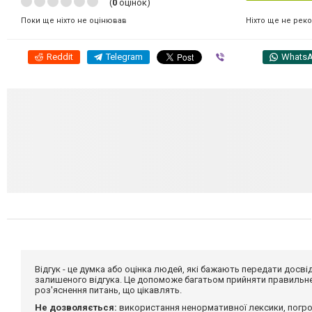
(
0
оцінок)
Ніхто ще не рек
Поки ще ніхто не оцінював
Reddit
Telegram
Viber
Whats
Відгук - це думка або оцінка людей, які бажають передати дос
залишеного відгука. Це допоможе багатьом прийняти правильне 
роз'яснення питань, що цікавлять.
Не дозволяється:
використання ненормативної лексики, погро