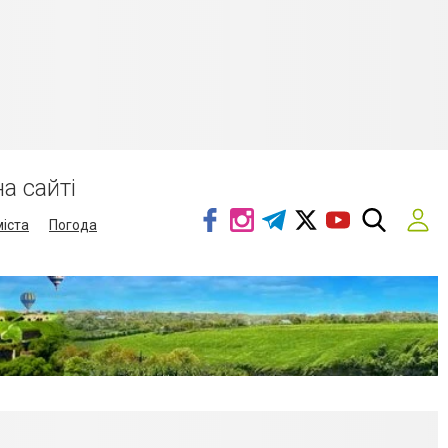
а сайті
міста
Погода