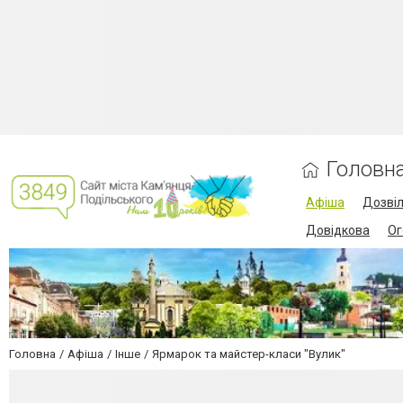
Головн
Афіша
Дозві
Довідкова
Ог
Головна
Афіша
Інше
Ярмарок та майстер-класи "Вулик"