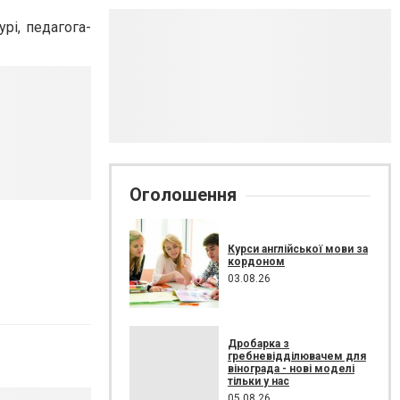
рі, педагога-
Оголошення
Курси англійської мови за
кордоном
03.08.26
Дробарка з
гребневідділювачем для
вінограда - нові моделі
тільки у нас
05.08.26