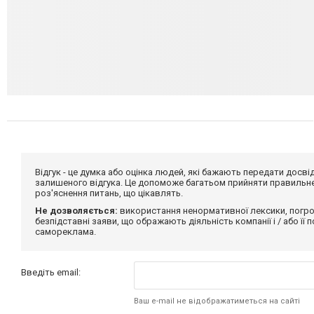
Відгук - це думка або оцінка людей, які бажають передати дос
залишеного відгука. Це допоможе багатьом прийняти правильне 
роз'яснення питань, що цікавлять.
Не дозволяється:
використання ненормативної лексики, погро
безпідставні заяви, що ображають діяльність компанії і / або її
самореклама.
Введіть email:
Ваш e-mail не відображатиметься на сайті