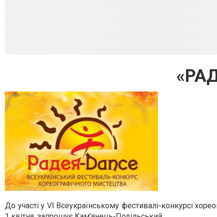
«РА
До участі у VI Всеукраїнському фестивалі-конкурсі хор
1 квітня, запрошує Кам’янець-Подільський.