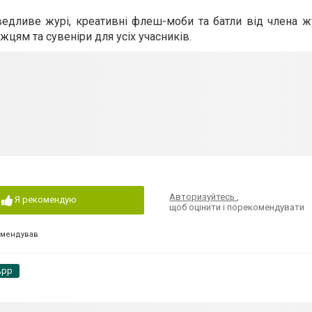
едливе журі, креативні флеш-моби та батли від члена жу
жцям та сувеніри для усіх учасників.
Авторизуйтесь
,
Я рекомендую
щоб оцінити і порекомендувати
омендував
App