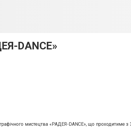
ДЕЯ-DANCE»
еографічного мистецтва «РАДЕЯ-DANCE», що проходитиме з 