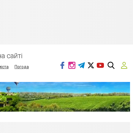
а сайті
міста
Погода