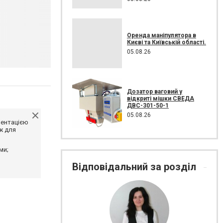
Оренда маніпулятора в
Києві та Київській області.
05.08.26
Дозатор ваговий у
відкриті мішки СВЕДА
ДВС-301-50-1
05.08.26
ментацією
ж для
ми;
Відповідальний за розділ