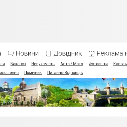
а
Новини
Довідник
Реклама н
лля
Вакансії
Нерухомість
Авто / Мото
Фотозвіти
Карта 
олошення
Помічник
Питання-Відповідь