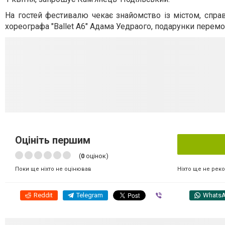
На гостей фестивалю чекає знайомство із містом, справ
хореографа "Ballet A6" Адама Уедраого, подарунки перемо
Оцініть першим
(
0
оцінок)
Ніхто ще не рек
Поки ще ніхто не оцінював
Reddit
Telegram
Viber
Whats