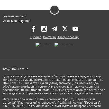
Реклама на сайті
Франшиза "CitySites"
Про нас
Контакти
Автори проєкту
info@3849.com.ua
Допускається цитування матеріалів без отримання попередньої згоди
3849.com.ua за умови розміщення в тексті обов'язкового посилання на
3849.com.ua - Сайт міста Кам'янця-Подільського. Для інтернет-видань
обов'язкове розміщення прямого, відкритого для пошукових систем
гіперпосилання на цитовані статті не нижче другого абзацу в тексті або в
якості джерела. Порушення виняткових прав переслідується Законом.
Матеріали з плашками "Новини компаній", "Промо", "Партнерський
матеріал", "Партнерський спецпроєкт", "Політичні новини", "Пресреліз",
"PR", "Офіційно", "Політична реклама" публікуються на правах реклами.