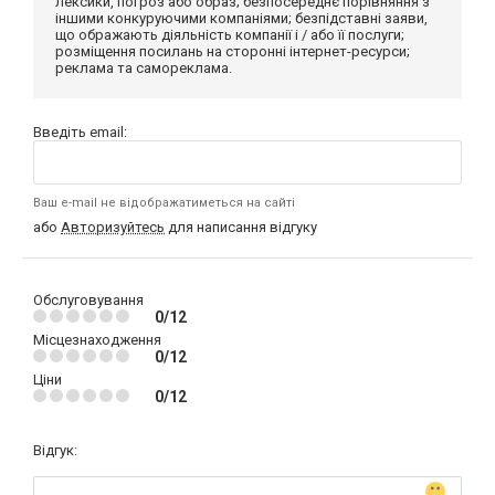
лексики, погроз або образ; безпосереднє порівняння з
іншими конкуруючими компаніями; безпідставні заяви,
що ображають діяльність компанії і / або її послуги;
розміщення посилань на сторонні інтернет-ресурси;
реклама та самореклама.
Введіть email:
Ваш e-mail не відображатиметься на сайті
або
Авторизуйтесь
для написання відгуку
Обслуговування
0/12
Місцезнаходження
0/12
Ціни
0/12
Відгук: