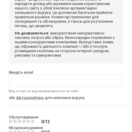
передати досвід або враження іншим користувачам
нашого сайту з обов'язковою аргументацією
залишеного відгука. Це допоможе багатьом прийняти
правильне рішення. Коментарі призначені для
спілкування та обговорення, а також для роз'яснення
питань, що цікавлять.
Не дозволяється:
використання ненормативної
лексики, погроз або образ; безпосереднє порівняння з
іншими конкуруючими компаніями; безпідставні заяви,
що ображають діяльність компанії і / або її послуги;
розміщення посилань на сторонні інтернет-ресурси;
реклама та самореклама.
Введіть email:
Ваш e-mail не відображатиметься на сайті
або
Авторизуйтесь
для написання відгуку
Обслуговування
0/12
Місцезнаходження