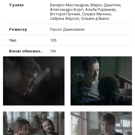
У ролях
Валеріо Мастандреа, Марко Джалліні,
Алессандро Боргі, Альба Рорвакер,
Вітторія Пуччині, Сільвіо Муччіно,
Сабріна Феріллі, Сільвія д’Аміко
Режисер
Паоло Дженовезе
Час
105
Вікові обмеження
16+