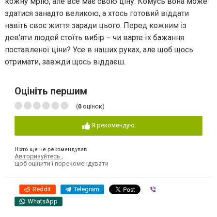
кожну мрію, але все має свою ціну. Комусь вона може
здатися занадто великою, а хтось готовий віддати
навіть своє життя заради цього. Перед кожним із
дев'яти людей стоїть вибір – чи варте їх бажання
поставленої ціни? Усе в наших руках, але щоб щось
отримати, завжди щось віддаєш.
Оцініть першим
(
0
оцінок)
Я рекомендую
Ніхто ще не рекомендував
Авторизуйтесь
,
щоб оцінити і порекомендувати
Reddit
Telegram
Viber
WhatsApp