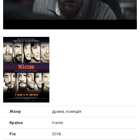
Жанр
драма, комедія
Країна
Італія
Рік
2018