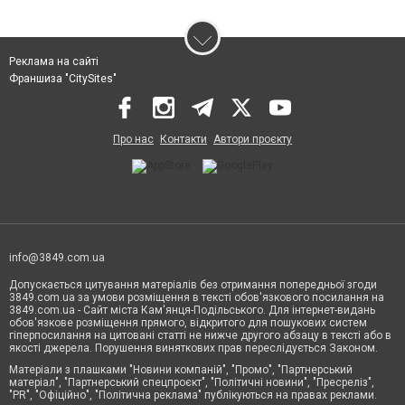
Реклама на сайті
Франшиза "CitySites"
Про нас
Контакти
Автори проєкту
info@3849.com.ua
Допускається цитування матеріалів без отримання попередньої згоди
3849.com.ua за умови розміщення в тексті обов'язкового посилання на
3849.com.ua - Сайт міста Кам'янця-Подільського. Для інтернет-видань
обов'язкове розміщення прямого, відкритого для пошукових систем
гіперпосилання на цитовані статті не нижче другого абзацу в тексті або в
якості джерела. Порушення виняткових прав переслідується Законом.
Матеріали з плашками "Новини компаній", "Промо", "Партнерський
матеріал", "Партнерський спецпроєкт", "Політичні новини", "Пресреліз",
"PR", "Офіційно", "Політична реклама" публікуються на правах реклами.