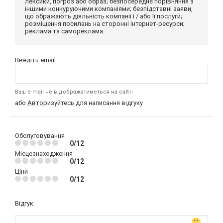
лексики, погроз або образ; безпосереднє порівняння з
іншими конкуруючими компаніями; безпідставні заяви,
що ображають діяльність компанії і / або її послуги;
розміщення посилань на сторонні інтернет-ресурси;
реклама та самореклама.
Введіть email:
Ваш e-mail не відображатиметься на сайті
або
Авторизуйтесь
для написання відгуку
Обслуговування
0/12
Місцезнаходження
0/12
Ціни
0/12
Відгук: