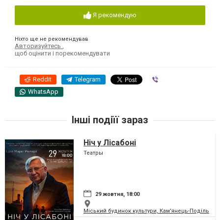
Я рекомендую
Ніхто ще не рекомендував
Авторизуйтесь
,
щоб оцінити і порекомендувати
Reddit
Telegram
Viber
WhatsApp
Інші подіїї зараз
Ніч у Лісабоні
Театры
29 жовтня, 18:00
Міський будинок культури, Кам'янець-Подільськ