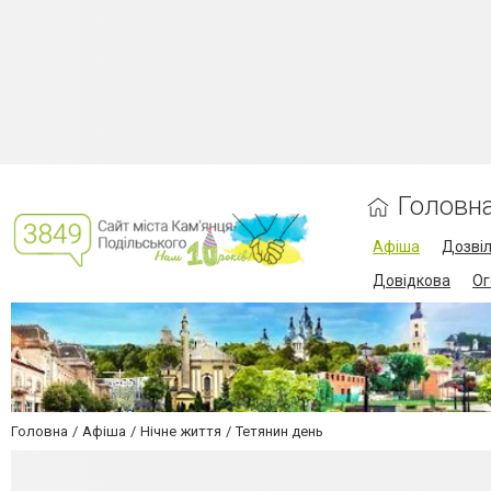
Головн
Афіша
Дозві
Довідкова
Ог
Головна
Афіша
Нічне життя
Тетянин день