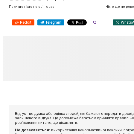
Ніхто ще не рек
Поки ще ніхто не оцінював
Reddit
Telegram
Viber
Whats
Відгук - це думка або оцінка людей, які бажають передати дос
залишеного відгука. Це допоможе багатьом прийняти правильне 
роз'яснення питань, що цікавлять.
Не дозволяється:
використання ненормативної лексики, погро