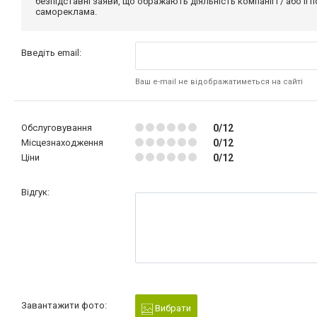
безпідставні заяви, що ображають діяльність компанії і / або її
самореклама.
Введіть email:
Ваш e-mail не відображатиметься на сайті
Обслуговування
0/12
Місцезнаходження
0/12
Ціни
0/12
Відгук:
Завантажити фото:
Вибрати