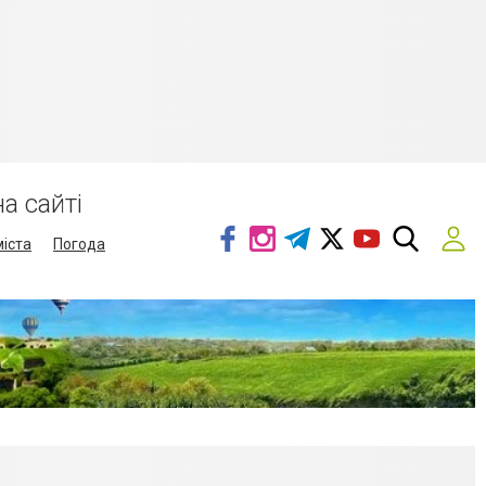
а сайті
міста
Погода