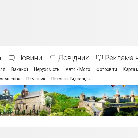
а
Новини
Довідник
Реклама н
лля
Вакансії
Нерухомість
Авто / Мото
Фотозвіти
Карта 
олошення
Помічник
Питання-Відповідь