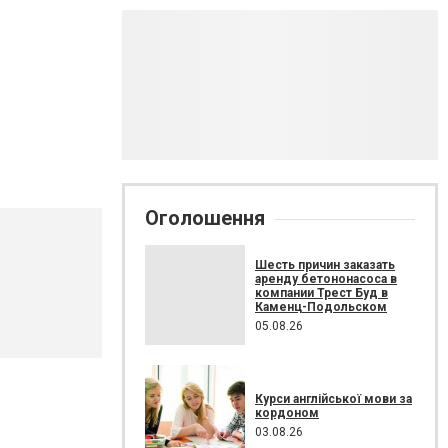
Оголошення
Шесть причин заказать
аренду бетононасоса в
компании Трест Буд в
Каменц-Подольском
05.08.26
Курси англійської мови за
кордоном
03.08.26