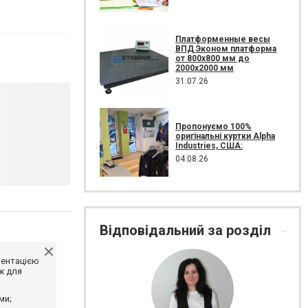
Платформенные весы
ВПД Эконом платформа
от 800х800 мм до
2000х2000 мм
31.07.26
Пропонуємо 100%
оригінальні куртки Alpha
Industries, США:
04.08.26
Відповідальний за розділ
ментацією
ж для
ми;