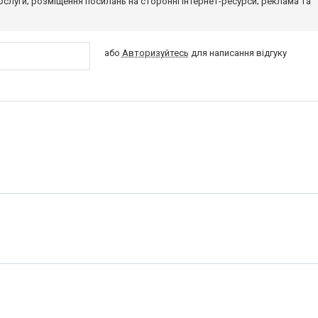
 послуги; розміщення посилань на сторонні інтернет-ресурси; реклама та
або
Авторизуйтесь
для написання відгуку