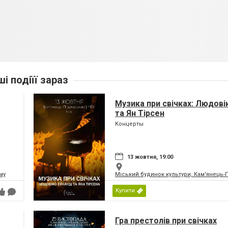
ші подіїї зараз
Музика при свічках: Людові
та Ян Тірсен
Концерты
13 жовтня, 19:00
му
Міський будинок культури, Кам'янець
Купити
Гра престолів при свічках