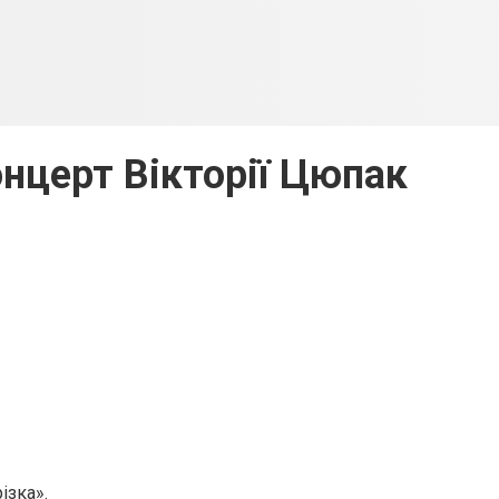
онцерт Вікторії Цюпак
ізка».