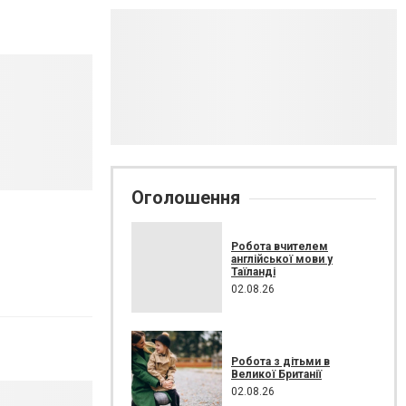
Оголошення
Робота вчителем
англійської мови у
Таїланді
02.08.26
Робота з дітьми в
Великої Британії
02.08.26