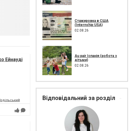
Стажировка в США
(Internship USA)
02.08.26
Au pair Іспанія (робота з
ко Ейнауді
дітьми)
02.08.26
Відповідальний за розділ
-Подільський