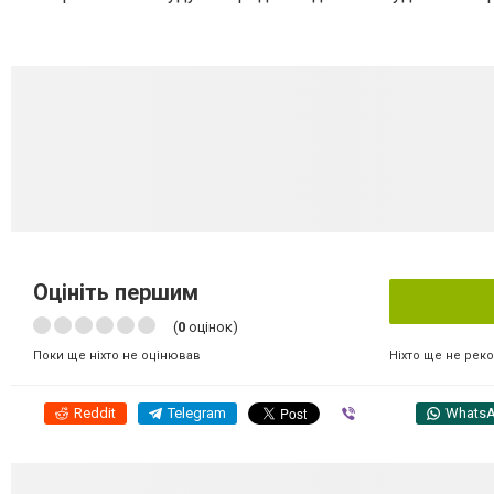
Оцініть першим
(
0
оцінок)
Ніхто ще не рек
Поки ще ніхто не оцінював
Reddit
Telegram
Viber
Whats