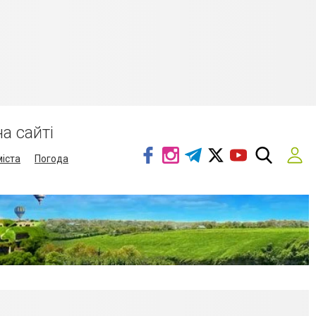
а сайті
міста
Погода