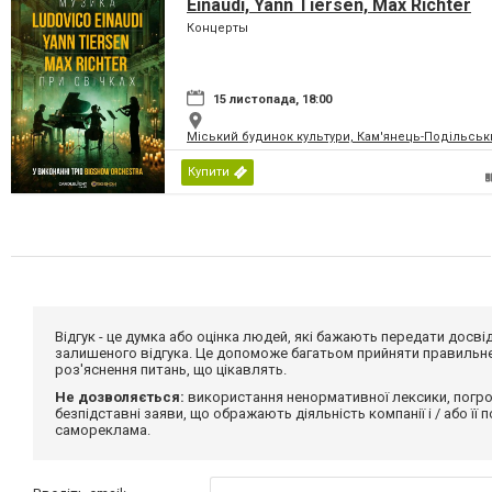
Einaudi, Yann Tiersen, Max Richter
Концерты
15 листопада, 18:00
Міський будинок культури, Кам'янець-Подільськ
Купити
Відгук - це думка або оцінка людей, які бажають передати дос
залишеного відгука. Це допоможе багатьом прийняти правильне 
роз'яснення питань, що цікавлять.
Не дозволяється:
використання ненормативної лексики, погро
безпідставні заяви, що ображають діяльність компанії і / або її
самореклама.