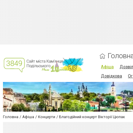
Головн
Афіша
Дозві
Довідкова
Ог
Головна
Афіша
Концерти
Благодійний концерт Вікторії Цюпак