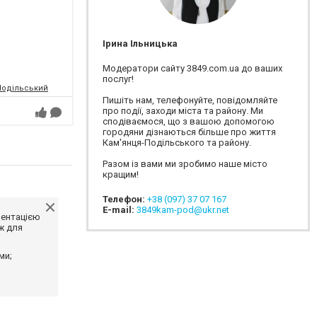
Ірина Ільницька
Модератори сайту 3849.com.ua до ваших
послуг!
-Подільський
Пишіть нам, телефонуйте, повідомляйте
про події, заходи міста та району. Ми
сподіваємося, що з вашою допомогою
городяни дізнаються більше про життя
Кам'янця-Подільського та району.
Разом із вами ми зробимо наше місто
кращим!
Телефон:
+38 (097) 37 07 167
E-mail:
3849kam-pod@ukr.net
ментацією
ж для
ми;