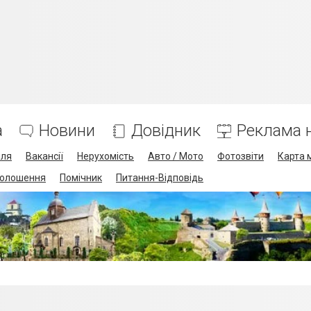
а
Новини
Довідник
Реклама н
лля
Вакансії
Нерухомість
Авто / Мото
Фотозвіти
Карта 
олошення
Помічник
Питання-Відповідь