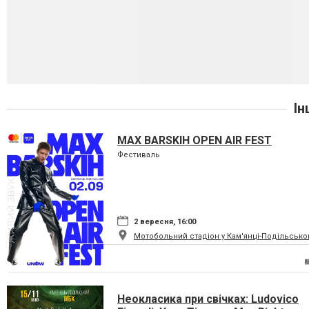
Ін
MAX BARSKIH OPEN AIR FEST
Фестиваль
2 вересня, 16:00
Мотобольний стадіон у Кам'янці-Подільсько
Неокласика при свічках: Ludovico