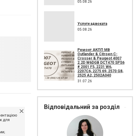
05.08.26
Услуги адвоката
05.08.26
Ремонт АКПП MB
Outlander & Citroen C-
Crosser & Peugeot 4007
2.2D W6DGB DCT470 SPS6
# 2001 F5, 2231 W6,
2207C6, 2275 69, 2570 G8,
2525 A2, 2502A040
31.07.26
Відповідальний за розділ
ментацією
ж для
ми;