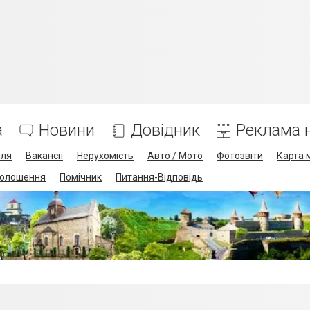
а
Новини
Довідник
Реклама н
лля
Вакансії
Нерухомість
Авто / Мото
Фотозвіти
Карта 
олошення
Помічник
Питання-Відповідь