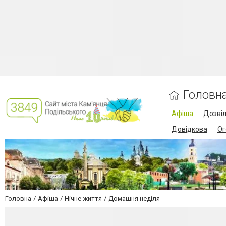
Головн
Афіша
Дозві
Довідкова
Ог
Головна
Афіша
Нічне життя
Домашня неділя