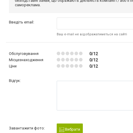
безпідставні заяви, що ображають діяльність компанії і / або її
самореклама.
Введіть email:
Ваш e-mail не відображатиметься на сайті
Обслуговування
0/12
Місцезнаходження
0/12
Ціни
0/12
Відгук:
Завантажити фото:
Вибрати