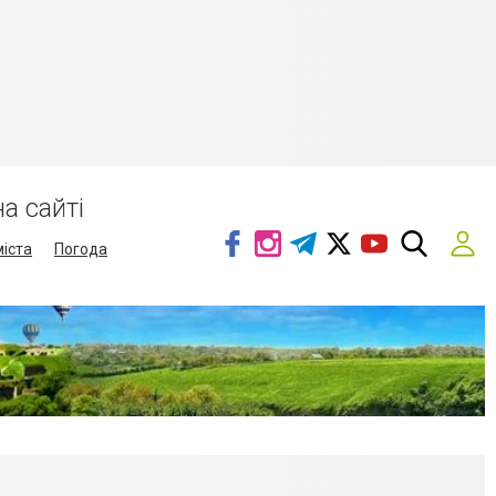
а сайті
міста
Погода