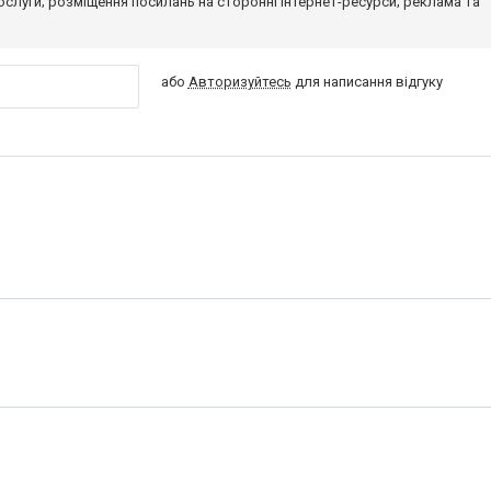
 послуги; розміщення посилань на сторонні інтернет-ресурси; реклама та
або
Авторизуйтесь
для написання відгуку