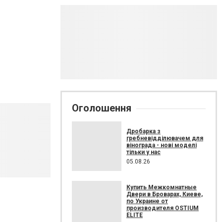
Оголошення
Дробарка з
гребневідділювачем для
вінограда - нові моделі
тільки у нас
05.08.26
Купить Межкомнатные
Двери в Броварах, Киеве,
по Украине от
производителя OSTIUM
ELITE